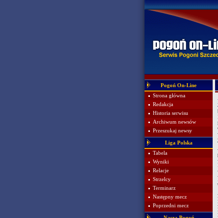
Pogoń On-Line
Strona główna
Redakcja
Historia serwisu
Archiwum newsów
Przeszukaj newsy
Liga Polska
Tabela
Wyniki
Relacje
Strzelcy
Terminarz
Następny mecz
Poprzedni mecz
Nasza Pogoń