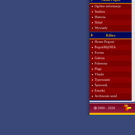
Ogólne informacje
Stadion
Historia
Skład
Wywiady
Kibice
Hymn Pogoni
PogońM@NIA
Forum
Galeria
Felietony
Flagi
Vlepki
Typowanie
Śpiewnik
Emotki
Archiwum sond
2000 - 2026