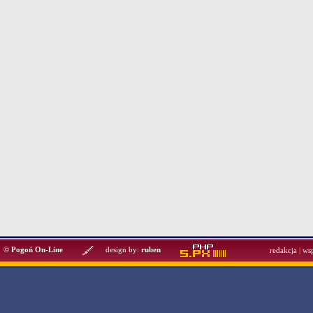
©
Pogoń On-Line
design by:
ruben
redakcja
|
ws