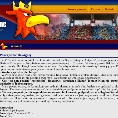
Strona główna
Forum
Galeria
Wywiady
Pożegnanie Dźwigały
b>- Kilka dni temu podpisał pan kontrakt z tureckim Diyarbakirspor. A słychać, że zagra pan prz
Dariusz Dźwigała: - Podpisałem kontrakt przedwstępny z Turkami. W środę prezes Bekdas pow
porozumiały. Do Turcji mam lecieć w sobotę. Chciałbym efektownie zakończyć swoją grę w Pog
opuściło, to może strzelę gola, jak w ostatnich trzech meczach.
- Warto wyjeżdżać do Turcji?
- W Pogoni są duże problemy organizacyjno-finansowe. Ostatnio grałem dobrze i działacze tur
Taka szansa może mi się już nie powtórzyć. Wyjeżdżam ze względów finansowych.
- Czy jest pan pewien "rzetelności" finansowej tureckiego klubu? Tomasz Iwan nie otrz
pieniędzy z Trabzonsporu.
- Mam pewne obawy. W kontrakcie jest jednak klauzula, że jeśli klub będzie się opóźniał z pł
Pogoni. Pierwszą ratę mam otrzymać przy notarialnym podpisaniu kontraktu, a później będą mi pł
- Nie zna pan praktycznie tego klubu ani miasta, bo kontrakt podpisał pan w odległym Stamb
- Słyszałem przed wyjazdem, że żyją tam Kurdowie i nie zawsze jest bezpiecznie na ulicach. Tur
jednak, że Diyarbakir to spokojne i bogate miasto. Nazywane jest azjatyckim Paryżem, 
Warszawą. Jak jest naprawdę, już niedługo sam się przekonam.
Rozmawiał:
-
Źródło:
Super Express
Data:
piątek, 7 września 2001 r.
Dodał:
JuN