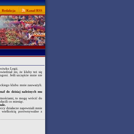
Redakcja
Kanał RSS
eciwko Legii.
iedział mi, że kluby też się
oni. Jeśli szczęście mnie nie
eckiego klubu mnie zauważyli.
ymał do dzisiaj należnych mu
atnościami, to mogę wrócić do
acili co miesiąc.
ule.
eccy działacze zapewniali mnie
a wielkością porównywalne z