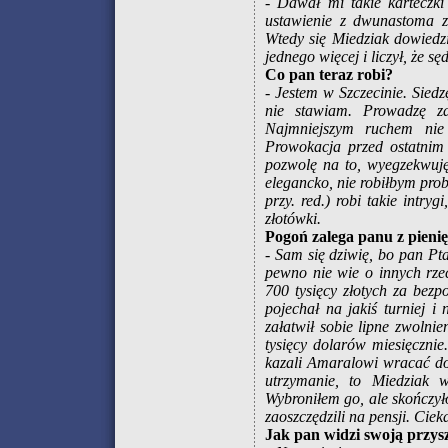
- Dawał mi takie karteczki
ustawienie z dwunastoma z
Wtedy się Miedziak dowiedz
jednego więcej i liczył, że sę
Co pan teraz robi?
- Jestem w Szczecinie. Siedz
nie stawiam. Prowadzę z
Najmniejszym ruchem nie 
Prowokacja przed ostatnim 
pozwolę na to, wyegzekwuję
elegancko, nie robiłbym pro
przy. red.) robi takie intryg
złotówki.
Pogoń zalega panu z pienię
- Sam się dziwię, bo pan Pt
pewno nie wie o innych rze
700 tysięcy złotych za bezp
pojechał na jakiś turniej 
załatwił sobie lipne zwolnie
tysięcy dolarów miesięcznie.
kazali Amaralowi wracać do B
utrzymanie, to Miedziak w
Wybroniłem go, ale skończyło
zaoszczędzili na pensji. Ciek
Jak pan widzi swoją przys