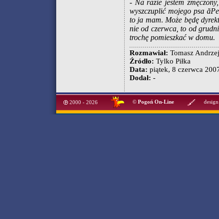
- Na razie jestem zmęczony
wyszczuplić mojego psa ăPe
to ja mam. Może będę dyrekt
nie od czerwca, to od grudni
trochę pomieszkać w domu.
Rozmawiał:
Tomasz Andrzej
Źródło:
Tylko Piłka
Data:
piątek, 8 czerwca 2007
Dodał:
-
©
Pogoń On-Line
design
2000 - 2026