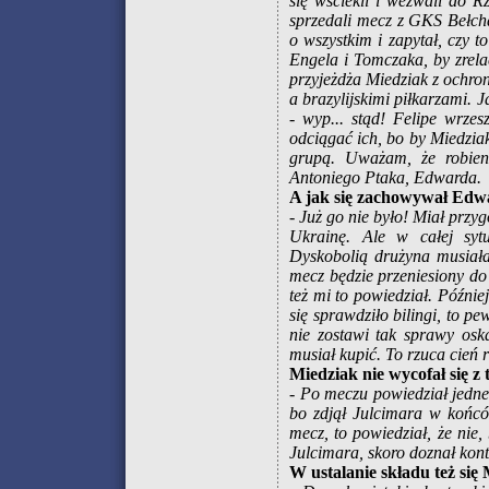
się wściekli i wezwali do R
sprzedali mecz z GKS Bełcha
o wszystkim i zapytał, czy 
Engela i Tomczaka, by zrela
przyjeżdża Miedziak z ochron
a brazylijskimi piłkarzami. Ja
- wyp... stąd! Felipe wrze
odciągać ich, bo by Miedzia
grupą. Uważam, że robieni
Antoniego Ptaka, Edwarda.
A jak się zachowywał Edw
- Już go nie było! Miał przy
Ukrainę. Ale w całej syt
Dyskobolią drużyna musiała
mecz będzie przeniesiony do
też mi to powiedział. Późni
się sprawdziło bilingi, to p
nie zostawi tak sprawy osk
musiał kupić. To rzuca cień
Miedziak nie wycofał się z
- Po meczu powiedział jedne
bo zdjął Julcimara w końców
mecz, to powiedział, że nie
Julcimara, skoro doznał kontu
W ustalanie składu też się