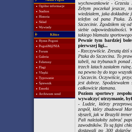
wychowankowie - Grzesiu M
Ogólne informacje
Żebym poczekał jeszcze, t
Stadion
wiedziałem, jaka dokładnie 
Historia
telefon od pana Ptaka. Z
Skład
Szczecinie. Zgodziłem się 
Wywiady
siebie odpowiedzialności. 
takiego blamażu sportowego,
Kibice
Pewnie tym bardziej bol
Hymn Pogoni
pierwszej ligi...
PogońM@NIA
- Rzeczywiście. Zresztą dziś
Forum
Ptaka do Szczecina. To praw
Galeria
tabeli, na trybunach ponad 
Felietony
trzech latach zastałem ruin
Flagi
na pewno by do tego wszyst
Vlepki
i Szczecin. Oczywiście, prz
Typowanie
jest dobrze. Spodziewałem 
Śpiewnik
całkowicie złamana.
Emotki
Poziom sportowy zespołu
Archiwum sond
wywalczyć utrzymanie, by
- Ludzie, którzy przeprowa
zespół, który zbudował Ma
słyszeli, jak w Brazylii tren
Pali należałoby zabrać papi
zawodników. To są fajni chł
dostawali po 300 dolarów 