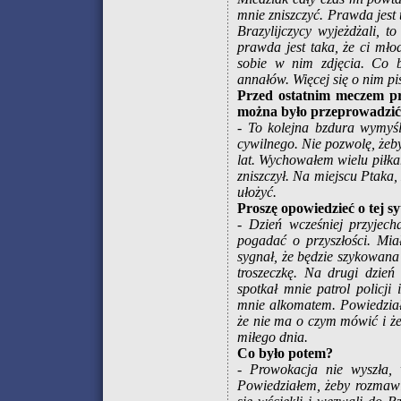
mnie zniszczyć. Prawda jest
Brazylijczycy wyjeżdżali, t
prawda jest taka, że ci młod
sobie w nim zdjęcia. Co b
annałów. Więcej się o nim pi
Przed ostatnim meczem pre
można było przeprowadzić
- To kolejna bzdura wymyś
cywilnego. Nie pozwolę, żeby
lat. Wychowałem wielu piłkar
zniszczył. Na miejscu Ptaka,
ułożyć.
Proszę opowiedzieć o tej sy
- Dzień wcześniej przyjech
pogadać o przyszłości. Mia
sygnał, że będzie szykowana
troszeczkę. Na drugi dzień
spotkał mnie patrol policji
mnie alkomatem. Powiedziałe
że nie ma o czym mówić i że
miłego dnia.
Co było potem?
- Prowokacja nie wyszła, 
Powiedziałem, żeby rozmawi