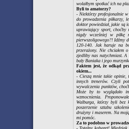
wolałbym spotkać ich na plaż
Byli to amatorzy?
- Niektórzy profesjonalnie w
do prowadzenia piłkarzy, l
doktor powiedział, jakie są i
uprawiający sport, choćby 
nigdy wcześniej w piłkę
pierwszoligowego?! Idźmy d
120-140. Jak haruje na b
przerażony. Nie chciałem o
zjedliby nas natychmiast. A
bały Baniaka i jego murzynk
Faktem jest, że odkąd pr
okiem...
- Cieszą mnie takie opinie, 
innych trenerów. Czyli po
wywalczenia punktów, choć
Może by to wyglądało in
wzmocnienia. Proponował
Walburga, którzy byli bez 
poszerzenie sztabu szkolen
drużyny i maserem. Na moją 
mi pomóc.
Za to podobno w prowadzen
- Totalny kabaret! Miedziak