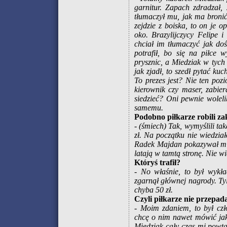
garnitur. Zapach zdradzał,
tłumaczył mu, jak ma bronić
zejdzie z boiska, to on je
oko. Brazylijczycy Felipe 
chciał im tłumaczyć jak do
potrafił, bo się na piłce 
prysznic, a Miedziak w tych
jak zjadł, to szedł pytać ku
To prezes jest? Nie ten pozi
kierownik czy maser, zabier
siedzieć? Oni pewnie wolel
samemu.
Podobno piłkarze robili za
- (śmiech) Tak, wymyślili ta
zł. Na początku nie wiedzia
Radek Majdan pokazywał mi r
latają w tamtą stronę. Nie wi
Któryś trafił?
- No właśnie, to był wykła
zgarnął głównej nagrody. Tyl
chyba 50 zł.
Czyli piłkarze nie przepada
- Moim zdaniem, to był czł
chcę o nim nawet mówić jak
Miedziak cały czas mi powta