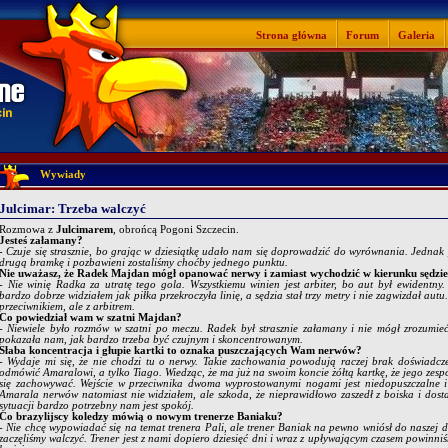
Strona główna
Forum
Galeria
Wywiady
Julcimar: Trzeba walczyć
Rozmowa z
Julcimarem
, obrońcą Pogoni Szczecin.
Jesteś załamany?
- Czuje się strasznie, bo grając w dziesiątkę udało nam się doprowadzić do wyrównania. Jednak p
drugą bramkę i pozbawieni zostaliśmy choćby jednego punktu.
Nie uważasz, że Radek Majdan mógł opanować nerwy i zamiast wychodzić w kierunku sędzi
- Nie winię Radka za utratę tego gola. Wszystkiemu winien jest arbiter, bo aut był ewidentny.
bardzo dobrze widziałem jak piłka przekroczyła linię, a sędzia stał trzy metry i nie zagwizdał autu
przeciwnikiem, ale z arbitrem.
Co powiedział wam w szatni Majdan?
- Niewiele było rozmów w szatni po meczu. Radek był strasznie załamany i nie mógł zrozumieć 
pokazała nam, jak bardzo trzeba być czujnym i skoncentrowanym.
Słaba koncentracja i głupie kartki to oznaka puszczających Wam nerwów?
- Wydaje mi się, że nie chodzi tu o nerwy. Takie zachowania powodują raczej brak doświadc
odmówić Amaralowi, a tylko Tiago. Wiedząc, że ma już na swoim koncie żółtą kartkę, że jego zesp
się zachowywać. Wejście w przeciwnika dwoma wyprostowanymi nogami jest niedopuszczalne i 
Amarala nerwów natomiast nie widziałem, ale szkoda, że nieprawidłowo zaszedł z boiska i dosta
sytuacji bardzo potrzebny nam jest spokój.
Co brazylijscy koledzy mówią o nowym trenerze Baniaku?
- Nie chcę wypowiadać się na temat trenera Pali, ale trener Baniak na pewno wniósł do naszej d
zaczęliśmy walczyć. Trener jest z nami dopiero dziesięć dni i wraz z upływającym czasem powinn