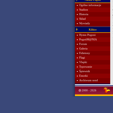
Ogólne informacje
Stadion
Historia
Skład
Wywiady
Kibice
Hymn Pogoni
PogońM@NIA
Forum
Galeria
Felietony
Flagi
Vlepki
Typowanie
Śpiewnik
Emotki
Archiwum sond
2000 - 2026