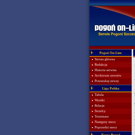
Pogoń On-Line
Strona główna
Redakcja
Historia serwisu
Archiwum newsów
Przeszukaj newsy
Liga Polska
Tabela
Wyniki
Relacje
Strzelcy
Terminarz
Następny mecz
Poprzedni mecz
Nasza Pogoń