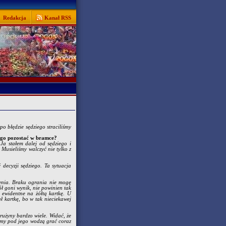
Redakcja
Kanał RSS
o błędzie sędziego straciliśmy
ego pozostać w bramce?
 Ja stałem dalej od sędziego i
. Musieliśmy walczyć nie tylko z
decyzji sędziego. Ta sytuacja
zenia. Braku ogrania nie mogę
ół goni wynik, nie powinien tak
ewidentne na żółtą kartkę. U
ł kartkę, bo w tak nieciekawej
rużyny bardzo wiele. Widać, że
iśmy pod jego wodzą grać coraz