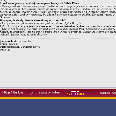
lepiej.
Przed wami jeszcze bardziej trudni przeciwnicy niż Wisła Płock.
- Musimy walczyć. Kto nie chce podjąć walki, to niech się pakuje i jedzie do domu. Teraz nie ma
jest mało wesoła. Czas zacząć zdobywać więcej punktów u siebie i szukać ich na wyjeździe.
Kielce. To bardzo trudny rywal i wiemy, że ciężko będzie nam wygrać na wyjeździe. Mamy jednak
przygotowanie i zrobimy wszystko, by zdobyć pierwsze wyjazdowe punkty. Do czasu meczu 
Gutowie.
Wierzysz, że da się obronić ekstraklasę w Szczecinie?
- Jakbym nie wierzył, to bym tutaj nie grał i już dawno był w Brazylii.
4-2-3-1 - to system gry preferowany przez trenera Baniaka. Szybko zrozumieliście o co w ni
- Gra w tym systemie nie różni się zbyt wiele od taktyki trenera Pali. Szczególnie dla piłkarzy
Koledzy to zrozumieli, ale na pewno trzeba grać więcej w presingu. System pojęliśmy, ale czeg
walczyć i jeszcze lepiej zgrać tą drużynę.
Rozmawiał:
Marcin Nieradka
Źródło:
gazeta.pl
Data:
poniedziałek, 2 kwietnia 2007 r.
Dodał:
js
©
Pogoń On-Line
design by:
ruben
redakcja
|
ws