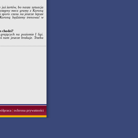
 już żartów, bo nasza sytuacja
 Następny mecz gramy z Koroną
 sporo czasu na jeszcze lepsze
z Koroną będziemy trenować w
m chodzi?
 grających na poziomie I ligi.
oś nam jeszcze brakuje. Trzeba
półpraca
|
ochrona prywatności