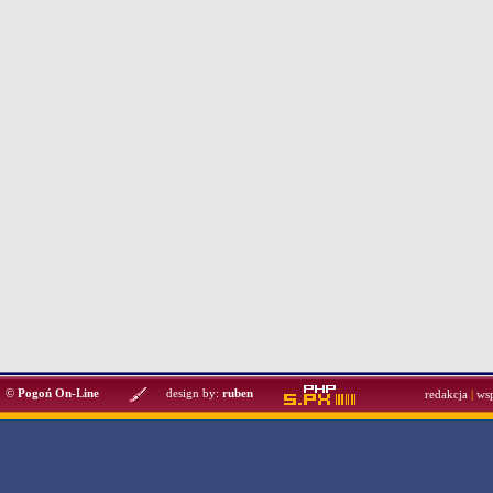
©
Pogoń On-Line
design by:
ruben
redakcja
|
ws