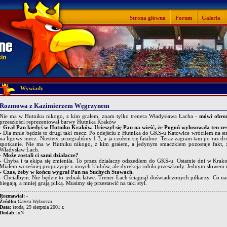
Strona główna
Forum
Galeria
Wywiady
Rozmowa z Kazimierzem Węgrzynem
Nie ma w Hutniku nikogo, z kim grałem, znam tylko trenera Władysława Łacha -
mówi obroń
przeszłości reprezentował barwy Hutnika Kraków
- Grał Pan kiedyś w Hutniku Kraków. Ucieszył się Pan na wieść, że Pogoń wylosowała ten ze
- Dla mnie będzie to drugi taki mecz. Po odejściu z Hutnika do GKS-u Katowice wróciłem na s
na ligowy mecz. Niestety, przegraliśmy 1:3, a ja czułem się fatalnie. Teraz zagram tam po raz dr
spotkanie. Nie ma w Hutniku nikogo, z kim grałem, a jedynym smaczkiem pozostaje fakt, że
Władysław Łach.
- Może zostali ci sami działacze?
- Chyba i ta ekipa się zmieniła. To przez działaczy odszedłem do GKS-u. Ostatnie dni w Krak
Miałem wcześniej propozycje z innych klubów, ale dyrekcja robiła przeszkody. Jednym słowem ni
- Czas, żeby w końcu wygrał Pan na Suchych Stawach.
- Chciałbym. Nie będzie to jednak łatwe. Trener Łach ściągnął doświadczonych piłkarzy. Co n
biegają, a mniej grają piłką. Musimy się przestawić na taki styl.
Rozmawiał:
-
Źródło:
Gazeta Wyborcza
Data:
środa, 29 sierpnia 2001 r.
Dodał:
JuN