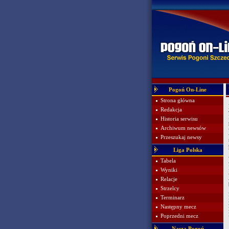
Pogoń On-Line
Strona główna
Redakcja
Historia serwisu
Archiwum newsów
Przeszukaj newsy
Liga Polska
Tabela
Wyniki
Relacje
Strzelcy
Terminarz
Następny mecz
Poprzedni mecz
Nasza Pogoń