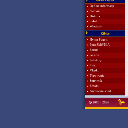
Ogólne informacje
Stadion
Historia
Skład
Wywiady
Kibice
Hymn Pogoni
PogońM@NIA
Forum
Galeria
Felietony
Flagi
Vlepki
Typowanie
Śpiewnik
Emotki
Archiwum sond
2000 - 2026