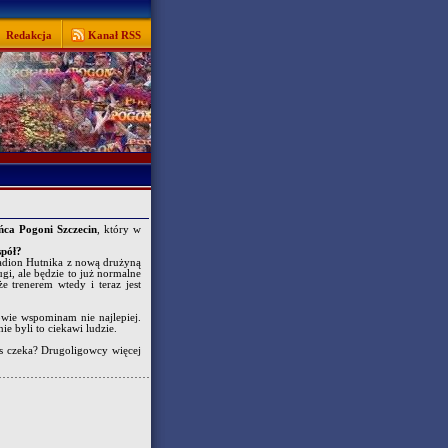
Redakcja
Kanał RSS
ca Pogoni Szczecin
, który w
spół?
tadion Hutnika z nową drużyną
ugi, ale będzie to już normalne
 trenerem wtedy i teraz jest
owie wspominam nie najlepiej.
e byli to ciekawi ludzie.
as czeka? Drugoligowcy więcej