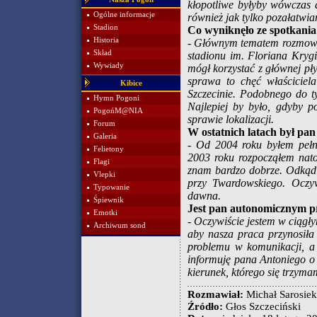
kłopotliwe byłyby wówczas d
Ogólne informacje
również jak tylko pozałatwia
Stadion
Co wyniknęło ze spotkani
Historia
- Głównym tematem rozmowy 
Skład
stadionu im. Floriana Krygi
Wywiady
mógł korzystać z głównej p
sprawa to chęć właściciel
Kibice
Szczecinie. Podobnego do t
Hymn Pogoni
Najlepiej by było, gdyby p
PogońM@NIA
sprawie lokalizacji.
Forum
W ostatnich latach był pa
Galeria
- Od 2004 roku byłem pełn
Felietony
2003 roku rozpocząłem nat
Flagi
znam bardzo dobrze. Odkąd k
Vlepki
przy Twardowskiego. Oczyw
Typowanie
dawna.
Śpiewnik
Jest pan autonomicznym p
Emotki
- Oczywiście jestem w ciągły
Archiwum sond
aby nasza praca przynosiła 
problemu w komunikacji, a
informuję pana Antoniego o
kierunek, którego się trzym
Rozmawiał:
Michał Sarosiek
Źródło:
Głos Szczeciński