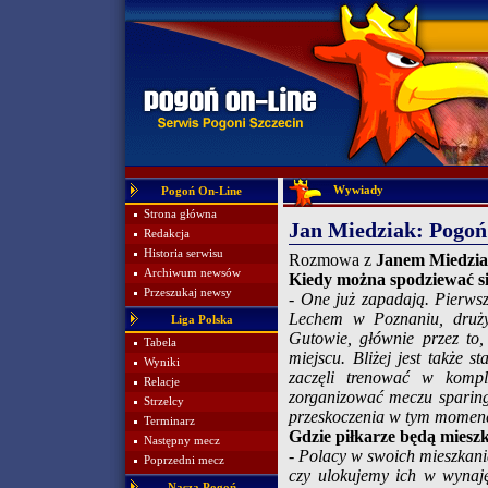
Wywiady
Pogoń On-Line
Strona główna
Jan Miedziak: Pogoń 
Redakcja
Historia serwisu
Rozmowa z
Janem Miedzi
Archiwum newsów
Kiedy można spodziewać si
Przeszukaj newsy
- One już zapadają. Pierwsz
Lechem w Poznaniu, druży
Liga Polska
Gutowie, głównie przez to,
Tabela
miejscu. Bliżej jest także 
Wyniki
zaczęli trenować w kompl
Relacje
zorganizować meczu sparing
Strzelcy
przeskoczenia w tym momenc
Terminarz
Gdzie piłkarze będą miesz
Następny mecz
- Polacy w swoich mieszkania
Poprzedni mecz
czy ulokujemy ich w wynaję
Nasza Pogoń