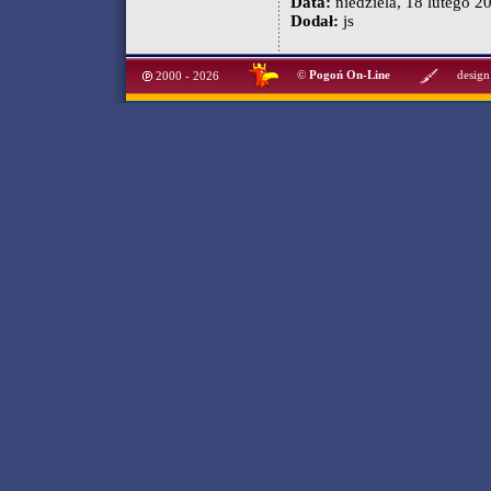
Data:
niedziela, 18 lutego 20
Dodał:
js
©
Pogoń On-Line
design
2000 - 2026