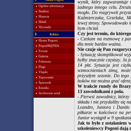
wynik, który zagwarantuje 
Ogólne informacje
żadnego innego celu. Zresz
Stadion
mogło. Do rozgrywek przystą
Historia
Kaźmierczaka, Grzelaka, Ma
Skład
lewej strony. Spowodowało to
Wywiady
bym chciał.
Czy jest termin, do któreg
Kibice
- Czekam na rozmowę z pan
Hymn Pogoni
dla mnie bardzo ważna.
PogońM@NIA
Nie czuje się Pan rozgoryc
Forum
- Sytuację skomplikował wyj
Galeria
byłby znacznie częstszy. Ja
Felietony
14 pkt. Sytuacja jest cięż
Flagi
wzmocnieniach zimą, może 
Vlepki
przyszłym sezonie. Do tego
Typowanie
boków nie można grać ofensyw
Śpiewnik
W trakcie rundy do Brazyl
Emotki
13 zawodnikami z pola.
Archiwum sond
- Pierwsi zawodnicy, którzy 
składu i nie przydaliby się 
Leandro, Juniora i Danilo
piłkarze w końcówce na pew
Junior wystąpił w 9 spotkan
Jak to było z ustalaniem w
szkoleniowcy Pogoni dają