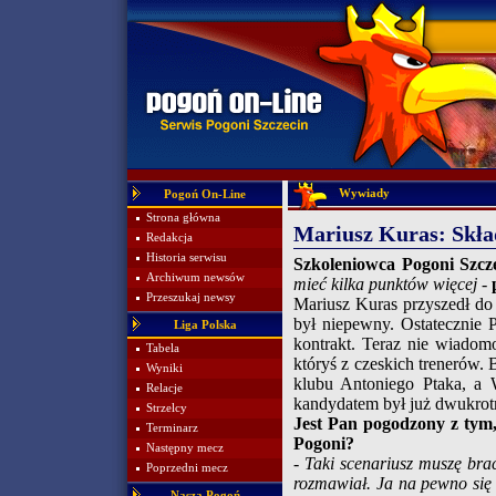
Wywiady
Pogoń On-Line
Strona główna
Mariusz Kuras: Skła
Redakcja
Historia serwisu
Szkoleniowca Pogoni Szcze
Archiwum newsów
mieć kilka punktów więcej
-
Przeszukaj newsy
Mariusz Kuras przyszedł d
był niepewny. Ostatecznie P
Liga Polska
kontrakt. Teraz nie wiadomo
Tabela
któryś z czeskich trenerów. 
Wyniki
klubu Antoniego Ptaka, a 
Relacje
kandydatem był już dwukrotn
Strzelcy
Jest Pan pogodzony z tym
Terminarz
Pogoni?
Następny mecz
- Taki scenariusz muszę brać
Poprzedni mecz
rozmawiał. Ja na pewno się 
Nasza Pogoń