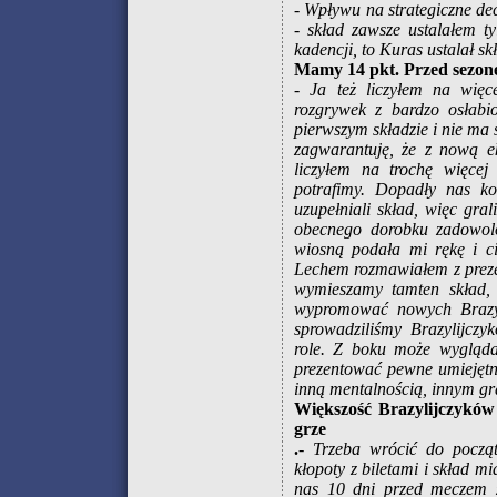
- Wpływu na strategiczne de
- skład zawsze ustalałem t
kadencji, to Kuras ustalał sk
Mamy 14 pkt. Przed sezonem
- Ja też liczyłem na więce
rozgrywek z bardzo osłabi
pierwszym składzie i nie ma 
zagwarantuję, że z nową e
liczyłem na trochę więcej
potrafimy. Dopadły nas ko
uzupełniali skład, więc gral
obecnego dorobku zadowolo
wiosną podała mi rękę i c
Lechem rozmawiałem z preze
wymieszamy tamten skład, 
wypromować nowych Brazyli
sprowadziliśmy Brazylijczy
role. Z boku może wyglądać
prezentować pewne umiejętno
inną mentalnością, innym gr
Większość Brazylijczyków 
grze
.
- Trzeba wrócić do począ
kłopoty z biletami i skład m
nas 10 dni przed meczem z