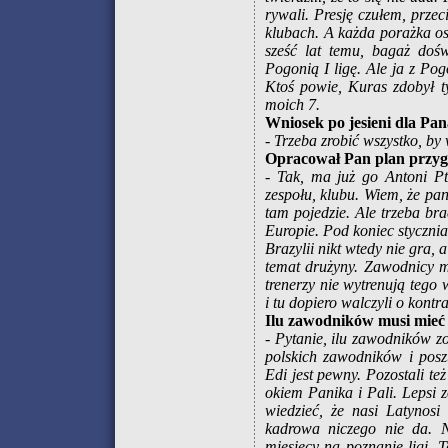
rywali. Presję czułem, prze
klubach. A każda porażka os
sześć lat temu, bagaż doś
Pogonią I ligę. Ale ja z Po
Ktoś powie, Kuras zdobył t
moich 7.
Wniosek po jesieni dla Pan
- Trzeba zrobić wszystko, by
Opracował Pan plan przyg
- Tak, ma już go Antoni P
zespołu, klubu. Wiem, że pa
tam pojedzie. Ale trzeba br
Europie. Pod koniec styczni
Brazylii nikt wtedy nie gra,
temat drużyny. Zawodnicy m
trenerzy nie wytrenują tego 
i tu dopiero walczyli o kont
Ilu zawodników musi mieć
- Pytanie, ilu zawodników z
polskich zawodników i posz
Edi jest pewny. Pozostali t
okiem Panika i Pali. Lepsi 
wiedzieć, że nasi Latynos
kadrowa niczego nie da. N
miesięcy na poznanie ligi.