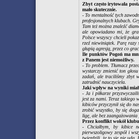
Zbyt często irytowała post
mało skutecznie.
- To mentalność tych zawodn
profesjonalnych klubach. Gry
Tam też można znaleźć diament
ale opowiadano mi, że gra 
Polsce wszyscy chcieli poka
rzeź niewiniątek. Parę razy
głupią agresją, przez co grac
Ile punktów Pogoń ma mniej
z Panem jest niemożliwy.
- To problem. Tłumacz przec
wystarczy zmienić ton głosu
zadań, ale traciliśmy zbyt
zatrudnić nauczyciela.
Jaki wpływ na wyniki miał 
- Ja i piłkarze przyzwyczail
jest za nami. Teraz takiego 
kibiców przyczynił się do na
zrobić wszystko, by się dog
ligę, ale bez zaangażowania 
Przez konflikt wokół klub
- Chciałbym, by kibice n
pierwszoligowy zespół i ws
twierdzili, że to się nie uda.