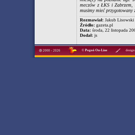
meczów z ŁKS i Zabrzem, b
musimy mieć przygotowany z
Rozmawiał:
Jakub Lisowski
Źródło:
gazeta.pl
Data:
środa, 22 listopada 200
Dodał:
js
©
Pogoń On-Line
design
2000 - 2026