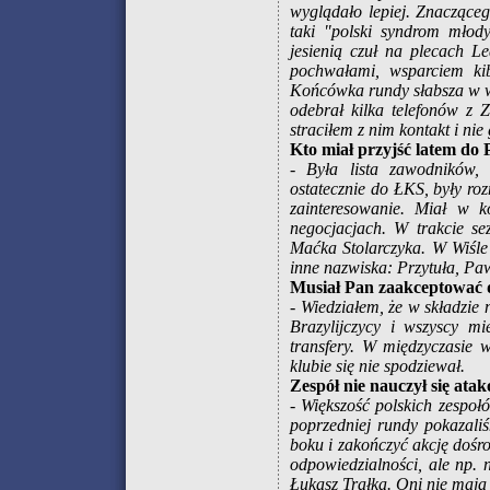
wyglądało lepiej. Znacząceg
taki "polski syndrom młod
jesienią czuł na plecach Le
pochwałami, wsparciem kibi
Końcówka rundy słabsza w wy
odebrał kilka telefonów z 
straciłem z nim kontakt i nie
Kto miał przyjść latem do 
- Była lista zawodników, 
ostatecznie do ŁKS, były r
zainteresowanie. Miał w k
negocjacjach. W trakcie s
Maćka Stolarczyka. W Wiśle
inne nazwiska: Przytuła, Paw
Musiał Pan zaakceptować d
- Wiedziałem, że w składzie
Brazylijczycy i wszyscy mi
transfery. W międzyczasie 
klubie się nie spodziewał.
Zespół nie nauczył się ata
- Większość polskich zespo
poprzedniej rundy pokazali
boku i zakończyć akcję doś
odpowiedzialności, ale np. 
Łukasz Trałka. Oni nie mają 