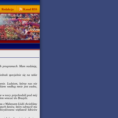
Redakcja
Kanał RSS
ich programach. Mam nadzieję,
ednak specjalnie się na takie
enie. Ludziom, którzy nas nie
lakiem według mnie jest osoba,
 że w nocy przychodzili pod mój
łem wracać do Brazylii.
czu z Widzewem Łódź chcieliśmy
zych fanów, który odrzucił mu
Zdecydowana większość kibiców