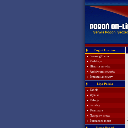
Pogoń On-Line
Strona główna
Redakcja
Historia serwisu
Archiwum newsów
Przeszukaj newsy
Liga Polska
Tabela
Wyniki
Relacje
Strzelcy
Terminarz
Następny mecz
Poprzedni mecz
Nasza Pogoń