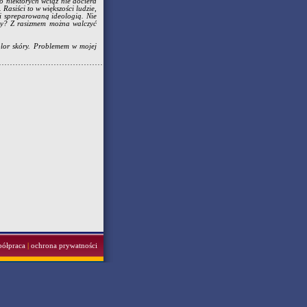
o niektórych wciąż nie dociera
asiści to w większości ludzie,
 i spreparowaną ideologią. Nie
ksy? Z rasizmem można walczyć
kolor skóry. Problemem w mojej
półpraca
|
ochrona prywatności