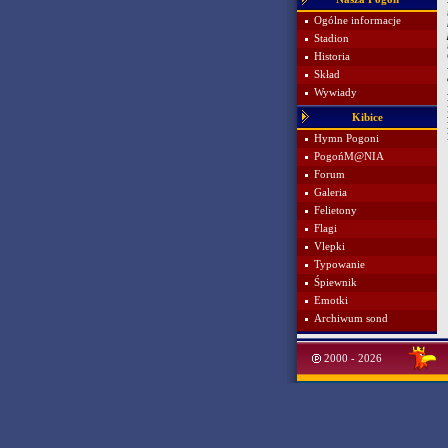
Ogólne informacje
Stadion
Historia
Skład
Wywiady
Kibice
Hymn Pogoni
PogońM@NIA
Forum
Galeria
Felietony
Flagi
Vlepki
Typowanie
Śpiewnik
Emotki
Archiwum sond
2000 - 2026