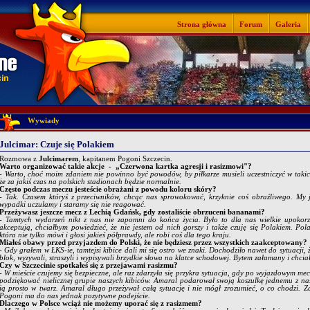
Strona główna
Forum
Galeria
Wywiady
Julcimar: Czuje się Polakiem
Rozmowa z
Julcimarem
, kapitanem Pogoni Szczecin.
Warto organizować takie akcje - „Czerwona kartka agresji i rasizmowi"?
- Warto, choć moim zdaniem nie powinno być powodów, by piłkarze musieli uczestniczyć w tak
że za jakiś czas na polskich stadionach będzie normalnie.
Często podczas meczu jesteście obrażani z powodu koloru skóry?
- Tak. Czasem któryś z przeciwników, chcąc nas sprowokować, krzyknie coś obraźliwego. My j
wypadki uczulamy i staramy się nie reagować.
Przeżywasz jeszcze mecz z Lechią Gdańsk, gdy zostaliście obrzuceni bananami?
- Tamtych wydarzeń nikt z nas nie zapomni do końca życia. Było to dla nas wielkie upokorz
akceptują, chciałbym powiedzieć, że nie jestem od nich gorszy i także czuję się Polakiem. Po
która nie tylko mówi i głosi jakieś półprawdy, ale robi coś dla tego kraju.
Miałeś obawy przed przyjazdem do Polski, że nie będziesz przez wszystkich zaakceptowany?
- Gdy grałem w ŁKS-ie, tamtejsi kibice dali mi się ostro we znaki. Dochodziło nawet do sytuacji,
blok, wyzywali, straszyli i wypisywali brzydkie słowa na klatce schodowej. Bytem załamany i chcia
Czy w Szczecinie spotkałeś się z przejawami rasizmu?
- W mieście czujemy się bezpieczne, ale raz zdarzyła się przykra sytuacja, gdy po wyjazdowym me
podziękować nielicznej grupie naszych kibiców. Amaral podarował swoją koszulkę jednemu z nas
ją prosto w twarz. Amaral długo przeżywał całą sytuację i nie mógł zrozumieć, o co chodzi. 
Pogoni ma do nas jednak pozytywne podejście.
Dlaczego w Polsce wciąż nie możemy uporać się z rasizmem?