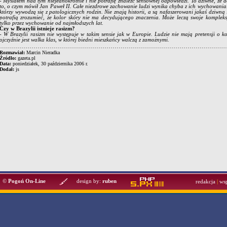
- Myślałem nad tym niejednokrotnie i nie potrafię znaleźć sensownej odpowiedzi. To dziwne, że d
to, o czym mówił Jan Paweł II. Całe niezdrowe zachowanie ludzi wynika chyba z ich wychowania. R
którzy wywodzą się z patologicznych rodzin. Nie znają historii, a są nafaszerowani jakaś dziwną
potrafią zrozumieć, że kolor skóry nie ma decydującego znaczenia. Może leczą swoje komple
tylko przez wychowanie od najmłodszych lat.
Czy w Brazylii istnieje rasizm?
- W Brazylii rasizm nie występuje w takim sensie jak w Europie. Ludzie nie mają pretensji o 
ojczyźnie jest walka klas, w której biedni mieszkańcy walczą z zamożnymi.
Rozmawiał:
Marcin Nieradka
Źródło:
gazeta.pl
Data:
poniedziałek, 30 października 2006 r.
Dodał:
js
©
Pogoń On-Line
design by:
ruben
redakcja
|
ws