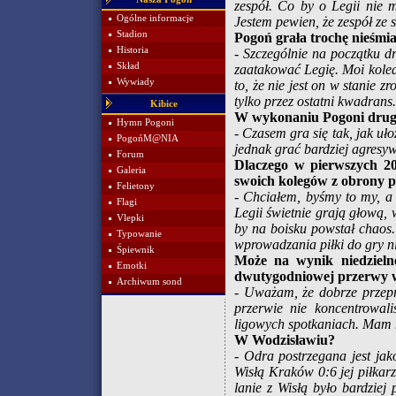
zespół. Co by o Legii nie 
Ogólne informacje
Jestem pewien, że zespół ze 
Stadion
Pogoń grała trochę nieśmia
Historia
- Szczególnie na początku d
Skład
zaatakować Legię. Moi koled
Wywiady
to, że nie jest on w stanie 
tylko przez ostatni kwadrans.
Kibice
W wykonaniu Pogoni drugie
Hymn Pogoni
- Czasem gra się tak, jak u
PogońM@NIA
jednak grać bardziej agresyw
Forum
Dlaczego w pierwszych 20
Galeria
swoich kolegów z obrony p
Felietony
- Chciałem, byśmy to my, a n
Flagi
Legii świetnie grają głową,
Vlepki
by na boisku powstał chaos.
Typowanie
wprowadzania piłki do gry n
Śpiewnik
Może na wynik niedzieln
Emotki
dwutygodniowej przerwy 
Archiwum sond
- Uważam, że dobrze przepr
przerwie nie koncentrowali
ligowych spotkaniach. Mam na
W Wodzisławiu?
- Odra postrzegana jest jak
Wisłą Kraków 0:6 jej piłkar
lanie z Wisłą było bardzie