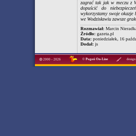
zagrać tak jak w meczu z W
dopuścić do niebezpiecze
wykorzystamy swoje okazje 
we Wodzisławiu zawsze grało
Rozmawiał:
Marcin Nieradk
Źródło:
gazeta.pl
Data:
poniedziałek, 16 paźdz
Dodał:
js
©
Pogoń On-Line
design
2000 - 2026