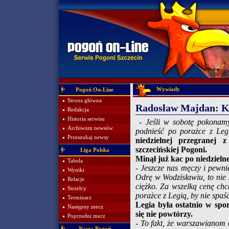
Wywiady
Pogoń On-Line
Strona główna
Radosław Majdan: Ka
Redakcja
Historia serwisu
- Jeśli w sobotę pokonamy
Archiwum newsów
podnieść po porażce z Legi
Przeszukaj newsy
niedzielnej przegrane
szczecińskiej Pogoni.
Liga Polska
Minął już kac po niedziel
Tabela
- Jeszcze nas męczy i pewni
Wyniki
Odrę w Wodzisławiu, to nie 
Relacje
ciężko. Za wszelką cenę ch
Strzelcy
porażce z Legią, by nie spaść
Terminarz
Legia była ostatnio w spo
Następny mecz
się nie powtórzy.
Poprzedni mecz
- To fakt, że warszawianom o
Nasza Pogoń