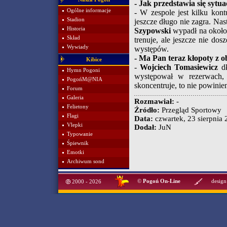
- Jak przedstawia się syt
Ogólne informacje
- W zespole jest kilku kon
Stadion
jeszcze długo nie zagra. Nas
Historia
Szypowski
wypadł na około
Skład
trenuje, ale jeszcze nie d
Wywiady
występów.
- Ma Pan teraz kłopoty z 
Kibice
-
Wojciech Tomasiewicz
dł
Hymn Pogoni
występował w rezerwach, a
PogońM@NIA
skoncentruje, to nie powinie
Forum
Galeria
Rozmawiał:
-
Felietony
Źródło:
Przegląd Sportowy
Flagi
Data:
czwartek, 23 sierpnia 
Vlepki
Dodał:
JuN
Typowanie
Śpiewnik
Emotki
Archiwum sond
©
Pogoń On-Line
design
2000 - 2026