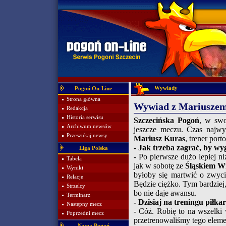
Wywiady
Pogoń On-Line
Strona główna
Wywiad z Mariusze
Redakcja
Historia serwisu
Szczecińska Pogoń
, w swo
Archiwum newsów
jeszcze meczu. Czas najwyż
Przeszukaj newsy
Mariusz Kuras
, trener por
- Jak trzeba zagrać, by wy
Liga Polska
- Po pierwsze dużo lepiej n
Tabela
jak w sobotę ze
Śląskiem W
Wyniki
byłoby się martwić o zwyci
Relacje
Będzie ciężko. Tym bardziej,
Strzelcy
bo nie daje awansu.
Terminarz
- Dzisiaj na treningu piłka
Następny mecz
- Cóż. Robię to na wszelki
Poprzedni mecz
przetrenowaliśmy tego elem
Nasza Pogoń