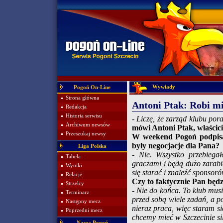
Wywiady
Pogoń On-Line
Strona główna
Antoni Ptak: Robi mi
Redakcja
Historia serwisu
- Liczę, że zarząd klubu por
Archiwum newsów
mówi Antoni Ptak, właścicie
Przeszukaj newsy
W weekend Pogoń podpisa
były negocjacje dla Pana?
Liga Polska
- Nie. Wszystko przebiega
Tabela
graczami i będą dużo zarabi
Wyniki
się starać i znaleźć sponsor
Relacje
Czy to faktycznie Pan będ
Strzelcy
- Nie do końca. To klub musi
Terminarz
przed sobą wiele zadań, a p
Następny mecz
nieraz praca, więc staram si
Poprzedni mecz
chcemy mieć w Szczecinie si
Nasza Pogoń