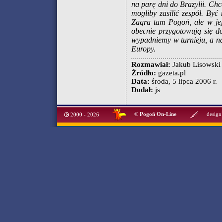
na parę dni do Brazylii. Ch
mogliby zasilić zespół. By
Zagra tam Pogoń, ale w jej 
obecnie przygotowują się do
wypadniemy w turnieju, a n
Europy.
Rozmawiał:
Jakub Lisowski
Źródło:
gazeta.pl
Data:
środa, 5 lipca 2006 r.
Dodał:
js
©
Pogoń On-Line
design
2000 - 2026