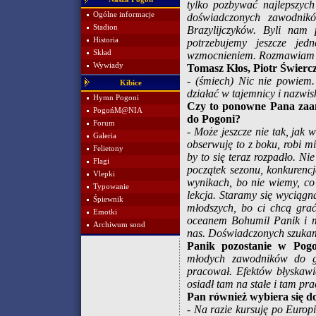
tylko pozbywać najlepszyc
Ogólne informacje
doświadczonych zawodnikó
Stadion
Brazylijczyków. Byli nam
Historia
potrzebujemy jeszcze jed
Skład
wzmocnieniem. Rozmawiam z
Wywiady
Tomasz Kłos, Piotr Świerc
- (śmiech) Nic nie powiem.
Kibice
działać w tajemnicy i nazwis
Hymn Pogoni
Czy to ponowne Pana zaan
PogońM@NIA
do Pogoni?
Forum
- Może jeszcze nie tak, jak 
Galeria
obserwuję to z boku, robi m
Felietony
by to się teraz rozpadło. N
Flagi
początek sezonu, konkurenc
Vlepki
wynikach, bo nie wiemy, co
Typowanie
lekcja. Staramy się wyciągn
Śpiewnik
młodszych, bo ci chcą grać 
Emotki
oceanem Bohumil Panik i m
Archiwum sond
nas. Doświadczonych szuka
Panik pozostanie w Pogo
młodych zawodników do gr
pracował. Efektów błyskawi
osiadł tam na stałe i tam pra
Pan również wybiera się do
- Na razie kursuję po Europi