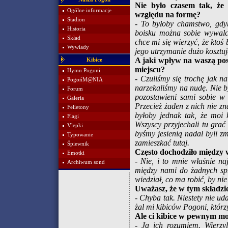
Nie było czasem tak, że
Ogólne informacje
względu na formę?
Stadion
-
To byłoby chamstwo, gdyb
Historia
boisku można sobie wywalcz
Skład
chce mi się wierzyć, że ktoś
Wywiady
jego utrzymanie dużo kosztuj
A jaki wpływ na waszą post
Kibice
miejscu?
Hymn Pogoni
-
Czuliśmy się trochę jak na
PogońM@NIA
narzekaliśmy na nudę. Nie by
Forum
pozostawieni sami sobie w 
Galeria
Przecież żaden z nich nie z
Felietony
byłoby jednak tak, że moi 
Flagi
Wszyscy przyjechali tu gra
Vlepki
byśmy jesienią nadal byli 
Typowanie
zamieszkać tutaj.
Śpiewnik
Często dochodziło między w
Emotki
-
Nie, i to mnie właśnie na
Archiwum sond
między nami do żadnych sp
wiedział, co ma robić, by nie
Uważasz, że w tym składzie
-
Chyba tak. Niestety nie uda
żal mi kibiców Pogoni, którzy
Ale ci kibice w pewnym mo
-
Ja ich rozumiem. Wierzyl