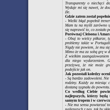
Transparenty o niechęci d
Wydaje mi się nawet, że dod
źle.
Gdzie zatem został popeł
-
Wielki błąd popełnił tren
Mam tu na myśli zarówno spr
się naprawić to, co zostało 
Porównaj Cleisona i Amara
-
Obaj to wielcy piłkarze, t
problemy także w Portugalii
Nigdy nie powiem, że mu się 
Mimo że ma za sobą grę w du
Z wielkim zaangażowaniem p
dla niego wydarzeniem. G
przeżywa, że nie może gr
podejście jak on.
Jak pozostali koledzy ocen
-
Są bardzo zadowoleni. Nie 
rodziny. Każdy za miesiąc 
dostaną sygnału do powrotu.
Co według Ciebie powini
najlepszych, którzy będą 
samym tropem i w czerwcu 
-
Nie ma sensu powtarzać to
najlepszych z nas, tak by sk