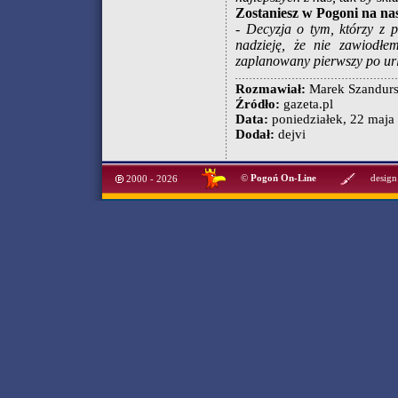
Zostaniesz w Pogoni na na
-
Decyzja o tym, którzy z p
nadzieję, że nie zawiodł
zaplanowany pierwszy po url
Rozmawiał:
Marek Szandurs
Źródło:
gazeta.pl
Data:
poniedziałek, 22 maja 
Dodał:
dejvi
©
Pogoń On-Line
design
2000 - 2026