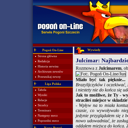
Wywiady
Pogoń On-Line
Strona główna
Julcimar: Najbardzie
Redakcja
Historia serwisu
Rozmowa z
Julcimarem
, o
Archiwum newsów
Przeszukaj newsy
Miało być tak pięknie...
Liga Polska
Brazylijczyków i oczekiwać,
i niestety nie do końca się ud
Tabela
Jak to możliwe, że Ty - w
Wyniki
straciłeś miejsce w składzie
Relacje
-
Wpływ na to miała kontuzj
Strzelcy
czasie, co wywoływało nie
Terminarz
jedynie przyglądałem się z 
Następny mecz
nowo udowadniać, że zasługu
Poprzedni mecz
oddałem miejsca do końca. Z 
Nasza Pogoń