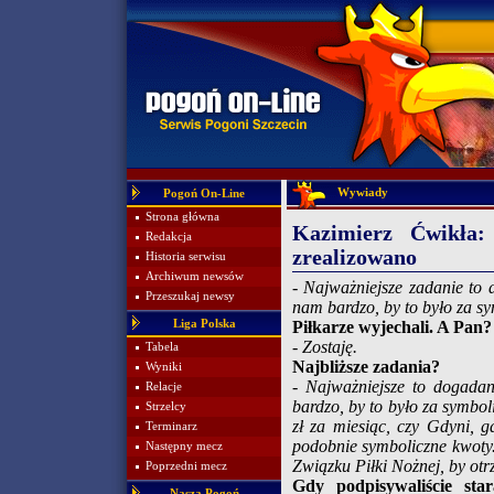
Wywiady
Pogoń On-Line
Strona główna
Kazimierz Ćwikła:
Redakcja
zrealizowano
Historia serwisu
Archiwum newsów
- Najważniejsze zadanie to 
Przeszukaj newsy
nam bardzo, by to było za s
Liga Polska
Piłkarze wyjechali. A Pan?
- Zostaję.
Tabela
Najbliższe zadania?
Wyniki
- Najważniejsze to dogadan
Relacje
bardzo, by to było za symbo
Strzelcy
zł za miesiąc, czy Gdyni, g
Terminarz
podobnie symboliczne kwoty
Następny mecz
Związku Piłki Nożnej, by otr
Poprzedni mecz
Gdy podpisywaliście star
Nasza Pogoń