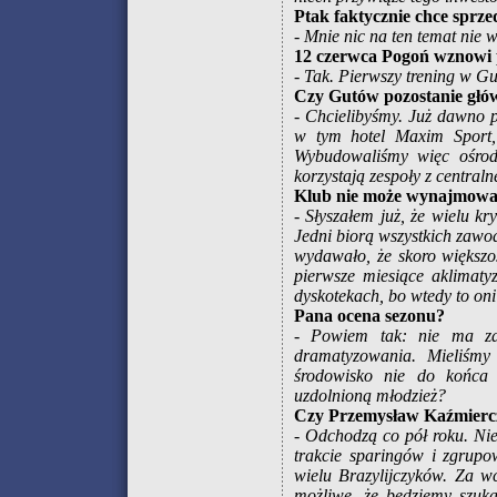
Ptak faktycznie chce sprze
- Mnie nic na ten temat nie 
12 czerwca Pogoń wznowi 
- Tak. Pierwszy trening w Gu
Czy Gutów pozostanie głów
- Chcielibyśmy. Już dawno 
w tym hotel Maxim Sport, 
Wybudowaliśmy więc ośrod
korzystają zespoły z centraln
Klub nie może wynajmowa
- Słyszałem już, że wielu k
Jedni biorą wszystkich zawod
wydawało, że skoro większoś
pierwsze miesiące aklimaty
dyskotekach, bo wtedy to oni 
Pana ocena sezonu?
- Powiem tak: nie ma za
dramatyzowania. Mieliśmy
środowisko nie do końca 
uzdolnioną młodzież?
Czy Przemysław Kaźmiercz
- Odchodzą co pół roku. Nie
trakcie sparingów i zgrupo
wielu Brazylijczyków. Za wc
możliwe, że będziemy szukać