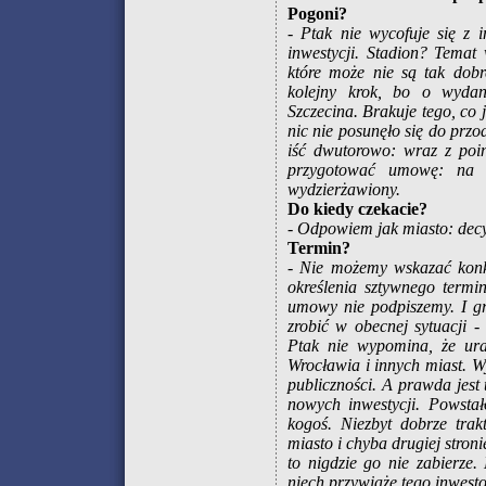
Pogoni?
- Ptak nie wycofuje się z 
inwestycji. Stadion? Temat
które może nie są tak dobr
kolejny krok, bo o wyda
Szczecina. Brakuje tego, co 
nic nie posunęło się do prz
iść dwutorowo: wraz z po
przygotować umowę: na i
wydzierżawiony.
Do kiedy czekacie?
- Odpowiem jak miasto: decy
Termin?
- Nie możemy wskazać konkr
określenia sztywnego termi
umowy nie podpiszemy. I gr
zrobić w obecnej sytuacji 
Ptak nie wypomina, że ura
Wrocławia i innych miast. Wy
publiczności. A prawda jest 
nowych inwestycji. Powstał
kogoś. Niezbyt dobrze trak
miasto i chyba drugiej stro
to nigdzie go nie zabierze
niech przywiąże tego inwesto