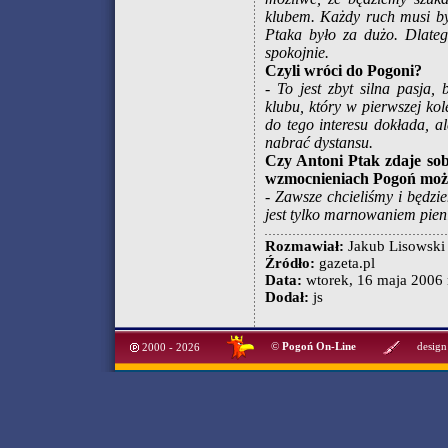
klubem. Każdy ruch musi by
Ptaka było za dużo. Dlateg
spokojnie.
Czyli wróci do Pogoni?
- To jest zbyt silna pasja,
klubu, który w pierwszej kol
do tego interesu dokłada, a
nabrać dystansu.
Czy Antoni Ptak zdaje sobi
wzmocnieniach Pogoń może
- Zawsze chcieliśmy i będzie
jest tylko marnowaniem pieni
Rozmawiał:
Jakub Lisowski
Źródło:
gazeta.pl
Data:
wtorek, 16 maja 2006 
Dodał:
js
©
Pogoń On-Line
design
2000 - 2026