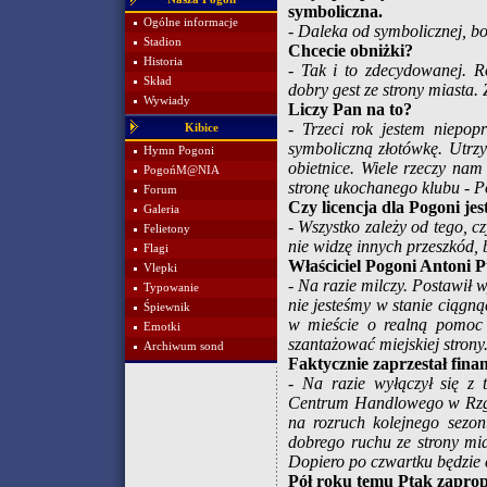
symboliczna.
Ogólne informacje
- Daleka od symbolicznej, bo
Stadion
Chcecie obniżki?
Historia
- Tak i to zdecydowanej. R
Skład
dobry gest ze strony miasta
Wywiady
Liczy Pan na to?
- Trzeci rok jestem niepop
Kibice
symboliczną złotówkę. Utrz
Hymn Pogoni
obietnice. Wiele rzeczy na
PogońM@NIA
stronę ukochanego klubu - P
Forum
Czy licencja dla Pogoni je
Galeria
- Wszystko zależy od tego, 
Felietony
nie widzę innych przeszkód, 
Flagi
Właściciel Pogoni Antoni Pt
Vlepki
- Na razie milczy. Postawił
Typowanie
nie jesteśmy w stanie ciągną
Śpiewnik
w mieście o realną pomoc
Emotki
szantażować miejskiej strony
Archiwum sond
Faktycznie zaprzestał fin
- Na razie wyłączył się z 
Centrum Handlowego w Rzgow
na rozruch kolejnego sezon
dobrego ruchu ze strony mia
Dopiero po czwartku będzie
Pół roku temu Ptak zaprop