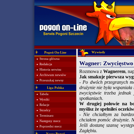
Wywiady
Pogoń On-Line
Strona główna
Wagner: Zwycięstwo 
Redakcja
Historia serwisu
Rozmowa z
Wagnerem
, na
Archiwum newsów
Jak smakuje pierwsza wygr
Przeszukaj newsy
- Po dwóch przegranych me
drużynie nie była wspaniała
Liga Polska
zwycięstwie trzeba jednak 
Tabela
spotkaniach.
Wyniki
W drugiej połowie na boi
Relacje
myślisz że spełniłeś oczek
Strzelcy
- Nie chciałbym za bardzo
Terminarz
chciałem pomóc drużynie. Naj
Następny mecz
Jeśli dostanę szansę wystę
Poprzedni mecz
Zagłębiu.
Nasza Pogoń