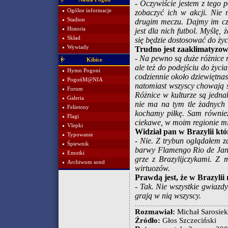
- Oczywiście jestem z tego
Ogólne informacje
zobaczyć ich w akcji. Nie
Stadion
drugim meczu. Dajmy im cza
Historia
jest dla nich futbol. Myślę, 
Skład
się będzie dostosować do ży
Wywiady
Trudno jest zaaklimatyzow
- Na pewno są duże różnice m
Kibice
ale też do podejściu do życi
Hymn Pogoni
codziennie około dziewiętnast
PogońM@NIA
natomiast wszyscy chowają si
Forum
Różnice w kulturze są jedna
Galeria
nie ma na tym tle żadnych 
Felietony
kochamy piłkę. Sam równie
Flagi
ciekawe, w moim regionie mi
Vlepki
Widział pan w Brazylii kt
Typowanie
- Nie. Z trybun oglądałem z
Śpiewnik
barwy Flamengo Rio de Janei
Emotki
grze z Brazylijczykami. Z
Archiwum sond
wirtuozów.
Prawdą jest, że w Brazylii 
- Tak. Nie wszystkie gwiazdy
grają w nią wszyscy.
Rozmawiał:
Michał Sarosiek
Źródło:
Głos Szczeciński