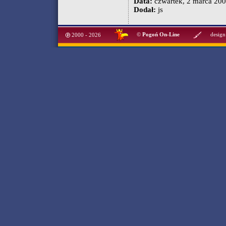
Data:
czwartek, 2 marca 200
Dodał:
js
©
Pogoń On-Line
design
2000 - 2026