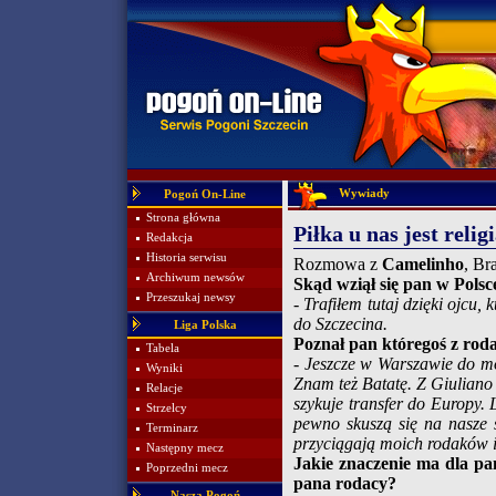
Wywiady
Pogoń On-Line
Strona główna
Piłka u nas jest relig
Redakcja
Historia serwisu
Rozmowa z
Camelinho
, Br
Archiwum newsów
Skąd wziął się pan w Polsc
Przeszukaj newsy
- Trafiłem tutaj dzięki ojc
do Szczecina.
Liga Polska
Poznał pan któregoś z rod
Tabela
- Jeszcze w Warszawie do mo
Wyniki
Znam też Batatę. Z Giuliano 
Relacje
szykuje transfer do Europy.
Strzelcy
pewno skuszą się na nasze 
Terminarz
przyciągają moich rodaków i
Następny mecz
Jakie znaczenie ma dla pa
Poprzedni mecz
pana rodacy?
Nasza Pogoń