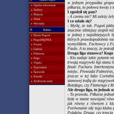
w jednym przypadku grupa m
Ogólne informacje
piłkarza, to połowa kwoty z ta
Stadion
I zgodził się pan?
Historia
- A czemu nie? Mi zależy ż
Skład
I co udało się?
Wywiady
- Myślę, że tak. Pogoń jakb
znacznie silniejszy zespół n
Kibice
w jednej z najsilniejszych 
Hymn Pogoni
których prawdopodobnie nie 
PogońM@NIA
wymyśliłem. Fachowcy z Fute
Forum
Paulo. A to znaczy, że potra
Galeria
Druga liga stanowa? Kogo 
Felietony
- Kto zadaje takie pytanie ni
Flagi
trwają rozgrywki ligi stanu
Vlepki
finale Pucharu Interkontyn
Typowanie
miejsc. Prowadzi Palmeiras, 
Śpiewnik
jeszcze w tej lidze Corinthi
Emotki
stanowej trafią do rozgrywe
Archiwum sond
Botofago, czy Flamengo z Rio
Ale druga liga, to jednak n
- To prawda. Piłkarze jedna
była w stanie nawiązać równ
jak równy z równym z klu
Porównanie siły tego klubu z
Polaków. Druga, czy trzecia