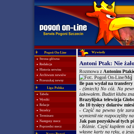
Wywiady
Pogoń On-Line
Strona główna
Antoni Ptak: Nie żał
Redakcja
Historia serwisu
Rozmowa z
Antonim Ptak
Archiwum newsów
Przeszukaj newsy
Ile pan wydał na transfery
Liga Polska
- (śmiech) No cóż. Na pewno
żałowałem. Budżet klubu zna
Tabela
Brazylijska telewizja Glob
Wyniki
do 10 tysięcy dolarów miesi
Relacje
- Część na pewno tyle zara
Strzelcy
wymienił nie rozpoczęliby 
Terminarz
Jak pan pozyskiwał tych p
Następny mecz
- Różnie. Część kupiłem od 
Poprzedni mecz
własne karty na ręku, a jes
Nasza Pogoń