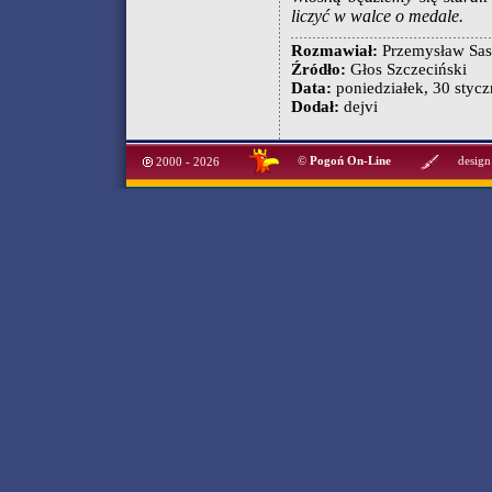
liczyć w walce o medale.
Rozmawiał:
Przemysław Sas
Źródło:
Głos Szczeciński
Data:
poniedziałek, 30 stycz
Dodał:
dejvi
©
Pogoń On-Line
design
2000 - 2026