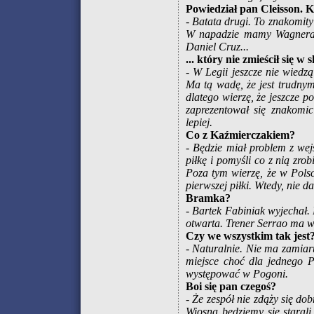
Powiedział pan Cleisson. K
- Batata drugi. To znakomity
W napadzie mamy Wagnera. S
Daniel Cruz...
... który nie zmieścił się 
- W Legii jeszcze nie wiedzą 
Ma tą wadę, że jest trudnym
dlatego wierzę, że jeszcze p
zaprezentował się znakomic
lepiej.
Co z Kaźmierczakiem?
- Będzie miał problem z wej
piłkę i pomyśli co z nią zro
Poza tym wierzę, że w Polsc
pierwszej piłki. Wtedy, nie 
Bramka?
- Bartek Fabiniak wyjechał.
otwarta. Trener Serrao ma w
Czy we wszystkim tak jest
- Naturalnie. Nie ma zamiaru
miejsce choć dla jednego P
występować w Pogoni.
Boi się pan czegoś?
- Że zespół nie zdąży się do
Wiosną będziemy się staral