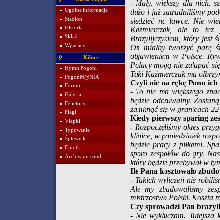
- Mały, większy dla nich, s
Ogólne informacje
dużo i już zatrudniliśmy po
Stadion
siedzieć na ławce. Nie wi
Historia
Kaźmierczak, ale to też
Skład
Brazylijczykiem, który jes
Wywiady
On miałby tworzyć parę ś
objawieniem w Polsce. Rywa
Kibice
Polacy mogą nie załapać się 
Hymn Pogoni
Taki Kaźmierczak ma olbrzymi
PogońM@NIA
Czyli nie na rękę Panu ich
Forum
- To nie ma większego znac
Galeria
będzie odczuwalny. Zostaną
Felietony
zamknąć się w granicach 22-
Flagi
Kiedy pierwszy sparing ze
Vlepki
- Rozpoczęliśmy okres przy
Typowanie
klinice, w poniedziałek roz
Śpiewnik
będzie pracy z piłkami. Spa
Emotki
sporo zespołów do gry. Nas
Archiwum sond
który będzie przebywał w ty
Ile Pana kosztowało zbudo
- Takich wyliczeń nie robili
Ale my zbudowaliśmy zesp
mistrzostwo Polski. Koszta m
Czy sprowadzi Pan brazyli
- Nie wykluczam. Tutejsza 