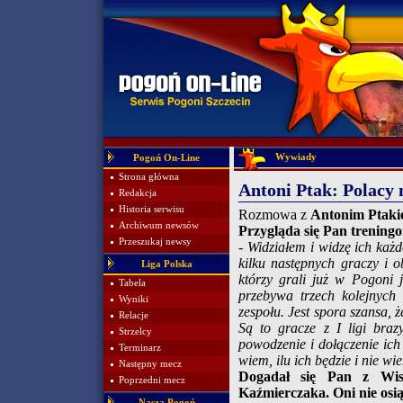
Wywiady
Pogoń On-Line
Strona główna
Antoni Ptak: Polacy 
Redakcja
Historia serwisu
Rozmowa z
Antonim Ptak
Archiwum newsów
Przygląda się Pan trening
Przeszukaj newsy
- Widziałem i widzę ich każ
kilku następnych graczy i 
Liga Polska
którzy grali już w Pogoni j
Tabela
przebywa trzech kolejnych 
Wyniki
zespołu. Jest spora szansa
Relacje
Są to gracze z I ligi braz
Strzelcy
powodzenie i dołączenie ich 
Terminarz
wiem, ilu ich będzie i nie w
Następny mecz
Dogadał się Pan z Wis
Poprzedni mecz
Kaźmierczaka. Oni nie osi
Nasza Pogoń