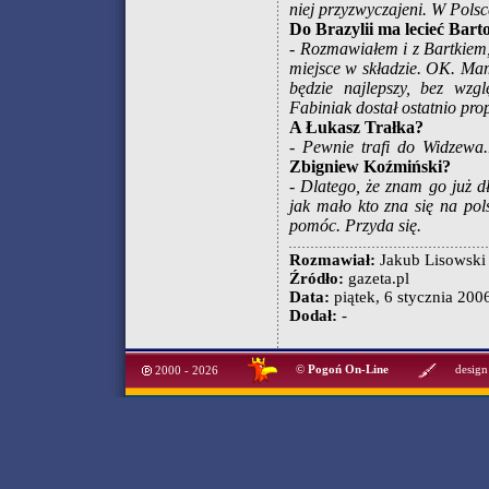
niej przyzwyczajeni. W Pols
Do Brazylii ma lecieć Bar
- Rozmawiałem i z Bartkiem,
miejsce w składzie. OK. Mam
będzie najlepszy, bez wz
Fabiniak dostał ostatnio pr
A Łukasz Trałka?
- Pewnie trafi do Widzewa.
Zbigniew Koźmiński?
- Dlatego, że znam go już d
jak mało kto zna się na pol
pomóc. Przyda się.
Rozmawiał:
Jakub Lisowski
Źródło:
gazeta.pl
Data:
piątek, 6 stycznia 2006
Dodał:
-
©
Pogoń On-Line
design
2000 - 2026