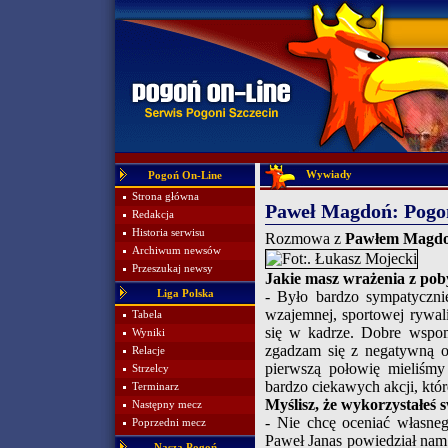
Wywiady
Pogoń On-Line
Strona główna
Paweł Magdoń: Pogo
Redakcja
Historia serwisu
Rozmowa z
Pawłem Magd
Archiwum newsów
Przeszukaj newsy
Jakie masz wrażenia z pob
Liga Polska
- Było bardzo sympatyczni
wzajemnej, sportowej rywal
Tabela
się w kadrze. Dobre wspom
Wyniki
zgadzam się z negatywną oc
Relacje
pierwszą połowię mieliśmy 
Strzelcy
bardzo ciekawych akcji, któ
Terminarz
Myślisz, że wykorzystałeś 
Następny mecz
- Nie chcę oceniać własneg
Poprzedni mecz
Paweł Janas powiedział nam 
Nasza Pogoń