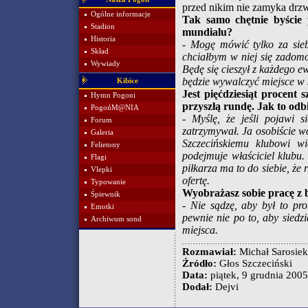
przed nikim nie zamyka drz
Ogólne informacje
Tak samo chętnie byście 
Stadion
mundialu?
Historia
- Mogę mówić tylko za sieb
Skład
chciałbym w niej się zadom
Wywiady
Będę się cieszył z każdego 
będzie wywalczyć miejsce w 
Kibice
Jest pięćdziesiąt procent 
Hymn Pogoni
przyszłą rundę. Jak to odb
PogońM@NIA
- Myślę, że jeśli pojawi s
Forum
zatrzymywał. Ja osobiście w
Galeria
Szczecińskiemu klubowi w
Felietony
podejmuje właściciel klubu
Flagi
piłkarza ma to do siebie, że r
Vlepki
ofertę.
Typowanie
Wyobrażasz sobie pracę z 
Śpiewnik
- Nie sądzę, aby był to pr
Emotki
pewnie nie po to, aby sied
Archiwum sond
miejsca.
Rozmawiał:
Michał Sarosiek
Źródło:
Głos Szczeciński
Data:
piątek, 9 grudnia 2005 
Dodał:
Dejvi