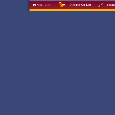
©
Pogoń On-Line
design
2000 - 2026