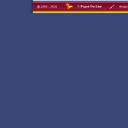
©
Pogoń On-Line
design
2000 - 2026