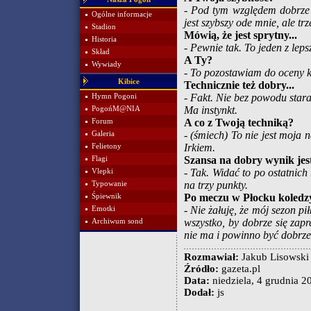
- Pod tym względem dobrze 
Ogólne informacje
jest szybszy ode mnie, ale tr
Stadion
Mówią, że jest sprytny...
Historia
- Pewnie tak. To jeden z lep
Skład
A Ty?
Wywiady
- To pozostawiam do oceny k
Kibice
Technicznie też dobry...
- Fakt. Nie bez powodu stara 
Hymn Pogoni
Ma instynkt.
PogońM@NIA
A co z Twoją techniką?
Forum
- (śmiech) To nie jest moja n
Galeria
Irkiem.
Felietony
Szansa na dobry wynik jes
Flagi
- Tak. Widać to po ostatnich
Vlepki
na trzy punkty.
Typowanie
Po meczu w Płocku koledzy
Śpiewnik
- Nie żałuję, że mój sezon p
Emotki
wszystko, by dobrze się zapr
Archiwum sond
nie ma i powinno być dobrze
Rozmawiał:
Jakub Lisowski
Źródło:
gazeta.pl
Data:
niedziela, 4 grudnia 20
Dodał:
js