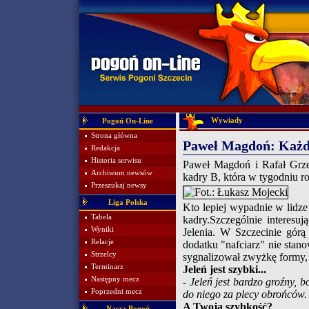
Wywiady
Pogoń On-Line
Strona główna
Paweł Magdoń: Każd
Redakcja
Historia serwisu
Paweł Magdoń i Rafał Grzel
Archiwum newsów
kadry B, która w tygodniu r
Przeszukaj newsy
Liga Polska
Kto lepiej wypadnie w lidz
Tabela
kadry.Szczególnie interesu
Wyniki
Jelenia. W Szczecinie górą
Relacje
dodatku "nafciarz" nie stan
Strzelcy
sygnalizował zwyżkę formy,
Terminarz
Jeleń jest szybki...
Następny mecz
- Jeleń jest bardzo groźny, b
Poprzedni mecz
do niego za plecy obrońców.
A Twoja szybkość?
Nasza Pogoń