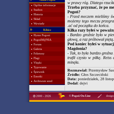
w prawy róg. Dlatego rzucił
Ogólne informacje
Trzeba przyznać, że po m
Stadion
Pogoń?
Historia
- Przed meczem mieliśmy świ
Skład
możemy tego meczu przegrać
Wywiady
.ać od początku do końca.
Kilka razy byłeś w poważn
Kibice
- Bardzo groźnie było w pie
Hymn Pogoni
głową, a raz próbował piętą
PogońM@NIA
Pod koniec byłeś w sytuacj
Forum
Magdonia?
Galeria
- Tak, to była bardzo groźna 
Felietony
trafił czysto w piłkę. Reis
Flagi
minęła.
Vlepki
Typowanie
Rozmawiał:
Przemysław Sas
Śpiewnik
Źródło:
Głos Szczeciński
Emotki
Data:
poniedziałek, 28 listo
Archiwum sond
Dodał:
dejvi
©
Pogoń On-Line
design
2000 - 2026