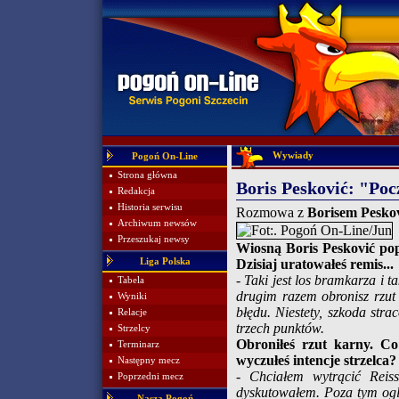
Wywiady
Pogoń On-Line
Strona główna
Boris Pesković: "Po
Redakcja
Historia serwisu
Rozmowa z
Borisem Pesko
Archiwum newsów
Przeszukaj newsy
Wiosną Boris Pesković pop
Liga Polska
Dzisiaj uratowałeś remis...
- Taki jest los bramkarza i t
Tabela
drugim razem obronisz rzut 
Wyniki
błędu. Niestety, szkoda str
Relacje
trzech punktów.
Strzelcy
Obroniłeś rzut karny. Co
Terminarz
wyczułeś intencje strzelca?
Następny mecz
- Chciałem wytrącić Reis
Poprzedni mecz
dyskutowałem. Poza tym og
Nasza Pogoń