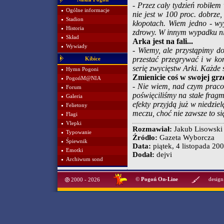
- Przez cały tydzień robiłe
Ogólne informacje
nie jest w 100 proc. dobrze,
Stadion
kłopotach. Wiem jedno - wy
Historia
zdrowy. W innym wypadku ni
Skład
Arka jest na fali...
Wywiady
- Wiemy, ale przystąpimy d
przestać przegrywać i w ko
Kibice
serię zwycięstw Arki. Każde s
Hymn Pogoni
Zmienicie coś w swojej gr
PogońM@NIA
- Nie wiem, nad czym praco
Forum
poświęciliśmy na stałe frag
Galeria
efekty przyjdą już w niedzi
Felietony
meczu, choć nie zawsze to si
Flagi
Vlepki
Rozmawiał:
Jakub Lisowski
Typowanie
Źródło:
Gazeta Wyborcza
Śpiewnik
Data:
piątek, 4 listopada 200
Emotki
Dodał:
dejvi
Archiwum sond
©
Pogoń On-Line
design
2000 - 2026