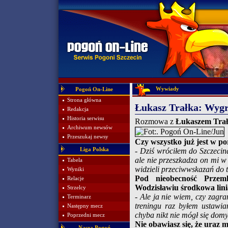
Wywiady
Pogoń On-Line
Strona główna
Łukasz Trałka: Wygr
Redakcja
Historia serwisu
Rozmowa z
Łukaszem Tra
Archiwum newsów
Przeszukaj newsy
Czy wszystko już jest w 
Liga Polska
- Dziś wróciłem do Szczecin
ale nie przeszkadza on mi w 
Tabela
widzieli przeciwwskazań do 
Wyniki
Pod nieobecność Przem
Relacje
Wodzisławiu środkowa linia
Strzelcy
- Ale ja nie wiem, czy zagra
Terminarz
treningu raz byłem ustawia
Następny mecz
chyba nikt nie mógł się domy
Poprzedni mecz
Nie obawiasz się, że uraz 
Nasza Pogoń