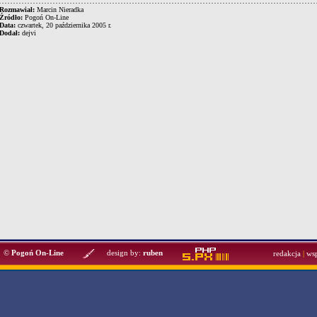
Rozmawiał:
Marcin Nieradka
Źródło:
Pogoń On-Line
Data:
czwartek, 20 października 2005 r.
Dodał:
dejvi
©
Pogoń On-Line
design by:
ruben
redakcja
|
ws