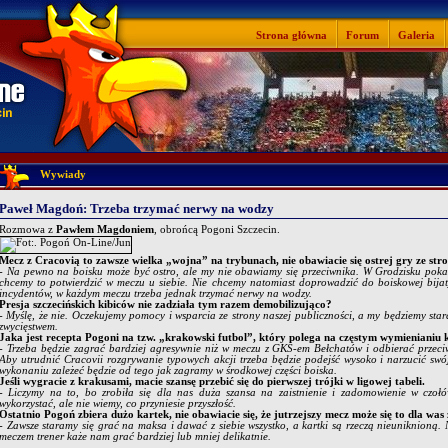
Strona główna
Forum
Galeria
Wywiady
Paweł Magdoń: Trzeba trzymać nerwy na wodzy
Rozmowa z
Pawłem Magdoniem
, obrońcą Pogoni Szczecin.
Mecz z Cracovią to zawsze wielka „wojna” na trybunach, nie obawiacie się ostrej gry ze str
- Na pewno na boisku może być ostro, ale my nie obawiamy się przeciwnika. W Grodzisku pokaza
chcemy to potwierdzić w meczu u siebie. Nie chcemy natomiast doprowadzić do boiskowej bijaty
incydentów, w każdym meczu trzeba jednak trzymać nerwy na wodzy.
Presja szczecińskich kibiców nie zadziała tym razem demobilizująco?
- Myślę, że nie. Oczekujemy pomocy i wsparcia ze strony naszej publiczności, a my będziemy star
zwycięstwem.
Jaka jest recepta Pogoni na tzw. „krakowski futbol”, który polega na częstym wymienianiu
- Trzeba będzie zagrać bardziej agresywnie niż w meczu z GKS-em Bełchatów i odbierać przeciw
Aby utrudnić Cracovii rozgrywanie typowych akcji trzeba będzie podejść wysoko i narzucić swó
wykonaniu zależeć będzie od tego jak zagramy w środkowej części boiska.
Jeśli wygracie z krakusami, macie szansę przebić się do pierwszej trójki w ligowej tabeli.
- Liczymy na to, bo zrobiła się dla nas duża szansa na zaistnienie i zadomowienie w czołó
wykorzystać, ale nie wiemy, co przyniesie przyszłość.
Ostatnio Pogoń zbiera dużo kartek, nie obawiacie się, że jutrzejszy mecz może się to dla was
- Zawsze staramy się grać na maksa i dawać z siebie wszystko, a kartki są rzeczą nieuniknioną.
meczem trener każe nam grać bardziej lub mniej delikatnie.