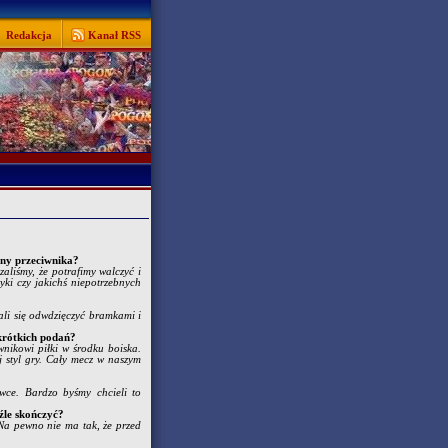
Redakcja
Kanał RSS
ony przeciwnika?
liśmy, że potrafimy walczyć i
ki czy jakichś niepotrzebnych
ali się odwdzięczyć bramkami i
 krótkich podań?
nikowi piłki w środku boiska.
j styl gry. Cały mecz w naszym
wce. Bardzo byśmy chcieli to
 źle skończyć?
 Na pewno nie ma tak, że przed