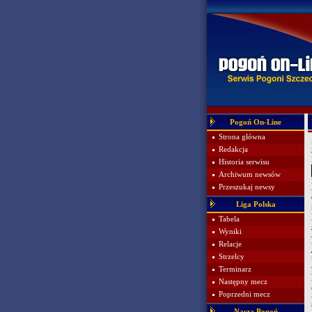
Pogoń On-Line
Strona główna
Redakcja
Historia serwisu
Archiwum newsów
Przeszukaj newsy
Liga Polska
Tabela
Wyniki
Relacje
Strzelcy
Terminarz
Następny mecz
Poprzedni mecz
Nasza Pogoń