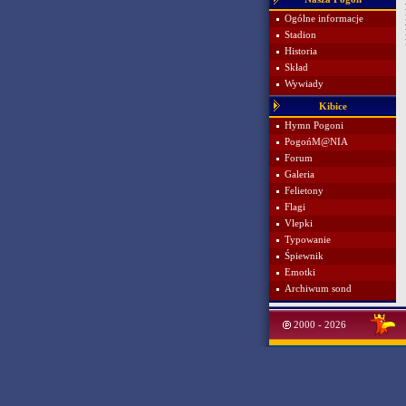
Ogólne informacje
Stadion
Historia
Skład
Wywiady
Kibice
Hymn Pogoni
PogońM@NIA
Forum
Galeria
Felietony
Flagi
Vlepki
Typowanie
Śpiewnik
Emotki
Archiwum sond
2000 - 2026