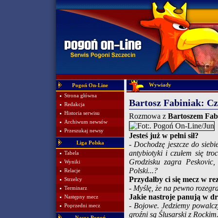
Wywiady
Pogoń On-Line
Strona główna
Bartosz Fabiniak: Cz
Redakcja
Historia serwisu
Rozmowa z
Bartoszem Fab
Archiwum newsów
Przeszukaj newsy
Jesteś już w pełni sił?
Liga Polska
-
Dochodzę jeszcze do siebie
antybiotyki i czułem się t
Tabela
Grodzisku zagra Peskovic,
Wyniki
Polski...?
Relacje
Przydałby ci się mecz w r
Strzelcy
-
Myślę, że na pewno rozegra
Terminarz
Jakie nastroje panują w d
Następny mecz
-
Bojowe. Jedziemy powalczy
Poprzedni mecz
groźni są Ślusarski z Rockim
Nasza Pogoń