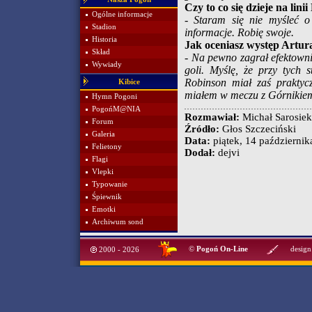
Czy to co się dzieje na lin
Ogólne informacje
-
Staram się nie myśleć 
Stadion
informacje. Robię swoje.
Historia
Jak oceniasz występ Artur
Skład
-
Na pewno zagrał efektownie
Wywiady
goli. Myślę, że przy tych 
Robinson miał zaś praktycz
Kibice
miałem w meczu z Górnikiem.
Hymn Pogoni
PogońM@NIA
Rozmawiał:
Michał Sarosiek
Forum
Źródło:
Głos Szczeciński
Galeria
Data:
piątek, 14 październik
Felietony
Dodał:
dejvi
Flagi
Vlepki
Typowanie
Śpiewnik
Emotki
Archiwum sond
©
Pogoń On-Line
design
2000 - 2026