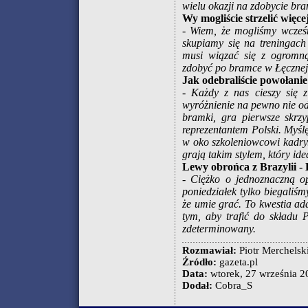
wielu okazji na zdobycie bra
Wy mogliście strzelić więce
- Wiem, że mogliśmy wcześni
skupiamy się na treningach
musi wiązać się z ogromną
zdobyć po bramce w Łęcznej
Jak odebraliście powołani
- Każdy z nas cieszy się z
wyróżnienie na pewno nie od
bramki, gra pierwsze skrz
reprezentantem Polski. Myśl
w oko szkoleniowcowi kadry
grają takim stylem, który ide
Lewy obrońca z Brazylii - 
- Ciężko o jednoznaczną op
poniedziałek tylko biegaliś
że umie grać. To kwestia ada
tym, aby trafić do składu 
zdeterminowany.
Rozmawiał:
Piotr Merchelsk
Źródło:
gazeta.pl
Data:
wtorek, 27 września 20
Dodał:
Cobra_S