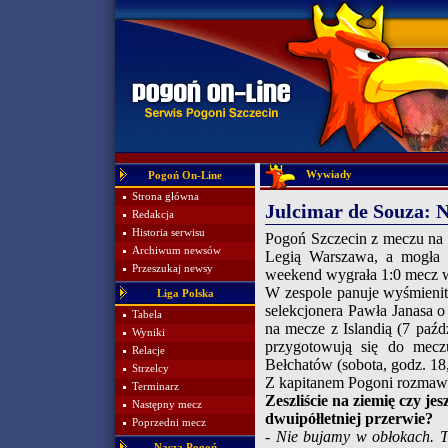
Wywiady
Pogoń On-Line
Strona główna
Julcimar de Souza: 
Redakcja
Historia serwisu
Pogoń Szczecin z meczu na 
Archiwum newsów
Legią Warszawa, a mogła 
Przeszukaj newsy
weekend wygrała 1:0 mecz 
W zespole panuje wyśmienit
Liga Polska
selekcjonera Pawła Janasa 
Tabela
na mecze z Islandią (7 paźd
Wyniki
przygotowują się do mec
Relacje
Bełchatów (sobota, godz. 18
Strzelcy
Z kapitanem Pogoni rozmawia
Terminarz
Zeszliście na ziemię czy j
Następny mecz
dwuipółletniej przerwie?
Poprzedni mecz
- Nie bujamy w obłokach. To
Nasza Pogoń