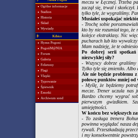
meczu w Łęcznej. Trzeba pa
Ogólne informacje
zaczął się, trwał i skończył.
Stadion
tylko tyle, że wygraliśmy. P
Historia
Musiałeś uspokajać niektó
Skład
- Trochę sobie porozmawial
Wywiady
kto by nie rozumiał tego, że
kolejce ekstraklasy. Nic wię
Kibice
pucharach lub kto wywalczy
Hymn Pogoni
Mam nadzieję, że te odniesi
PogońM@NIA
Po dobrej serii spotkań
Forum
niezwykłej siły?
Galeria
- Wszyscy dobrze graliśmy 
Felietony
Tylko tyle się zmieniło. Albo 
Flagi
Ale nie będzie problemu z
Vlepki
połowę punktów mniej od
Typowanie
- Myślę, że będziemy potra
Śpiewnik
mecze. Trener uczula nas j
Emotki
Bardzo chcemy wygrać sobot
Archiwum sond
pierwszym gwizdkiem. S
umiejętności.
W końcu bez większych zas
- To zasługa trenera Bohu
powinna wyglądać nasza def
rywali. Przeszkadzają przec
i my konsekwentnie powstrz