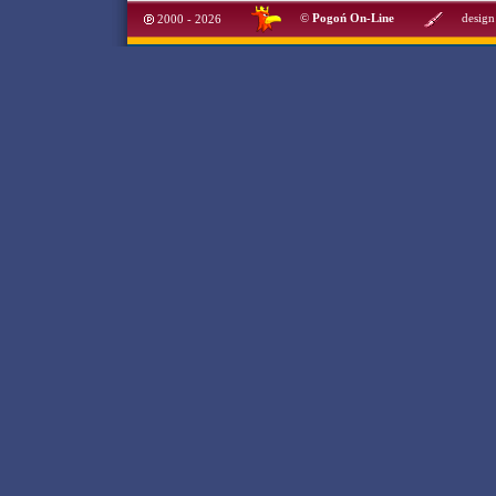
©
Pogoń On-Line
design
2000 - 2026