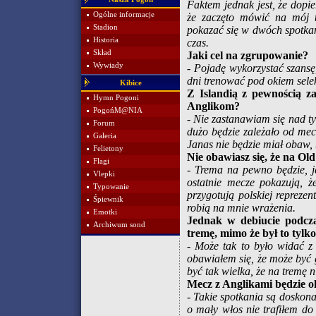
Faktem jednak jest, że dopi
Ogólne informacje
że zaczęto mówić na mój te
Stadion
pokazać się w dwóch spotkan
Historia
czas.
Skład
Jaki cel na zgrupowanie?
Wywiady
- Pojadę wykorzystać szansę
dni trenować pod okiem selek
Kibice
Z Islandią z pewnością za
Hymn Pogoni
Anglikom?
PogońM@NIA
- Nie zastanawiam się nad ty
Forum
dużo będzie zależało od mec
Galeria
Janas nie będzie miał obaw,
Felietony
Nie obawiasz się, że na Old
Flagi
- Trema na pewno będzie, j
Vlepki
ostatnie mecze pokazują, ż
Typowanie
przygotują polskiej repreze
Śpiewnik
robią na mnie wrażenia.
Emotki
Jednak w debiucie podcz
Archiwum sond
tremę, mimo że był to tylk
- Może tak to było widać z
obawiałem się, że może być
być tak wielka, że na tremę n
Mecz z Anglikami będzie o
- Takie spotkania są doskona
o mały włos nie trafiłem d