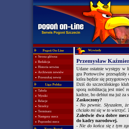
Wywiady
Pogoń On-Line
Strona główna
Przemysław Kaźmierc
Redakcja
Historia serwisu
Udane ostatnie występy w li
Archiwum newsów
gra Portowców przesądziły
Przeszukaj newsy
która będzie się przygotow
Dziś do szczecińskiego klu
Liga Polska
sporą nobilitacją jest mieć
Tabela
kadrze, bo debiut ma już z
Wyniki
Zaskoczony?
Relacje
- No pewnie. Słyszałem, że
Strzelcy
chciało mi się w to wierzyć.
Terminarz
Zaledwie dwa dobre mecze
Następny mecz
do kadry narodowej.
Poprzedni mecz
- Nie do końca się z tym z
Nasza Pogoń