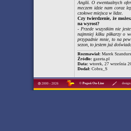
Anglii. O ewentualnych ofe
meczem idzie nam coraz lep
czołowe miejsca w lidze.
Czy twierdzenie, że możes
na wyrost?
- Przede wszystkim nie jes
najmniej kilku piłkarzy o 
przypadnie mnie, to na pew
sezon, to jestem już doświa
Rozmawiał:
Marek Szandurs
Źródło:
gazeta.pl
Data:
wtorek, 27 września 20
Dodał:
Cobra_S
©
Pogoń On-Line
design
2000 - 2026