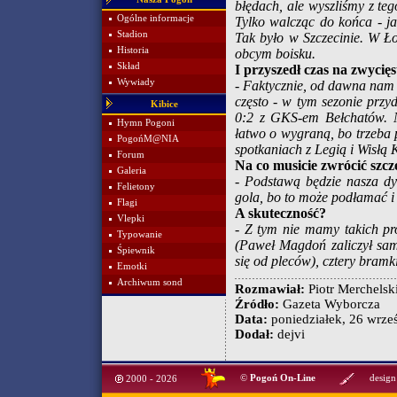
błędach, ale wyszliśmy z tego
Ogólne informacje
Tylko walcząc do końca - ja
Stadion
Tak było w Szczecinie. W Ło
Historia
obcym boisku.
Skład
I przyszedł czas na zwycięs
Wywiady
- Faktycznie, od dawna nam s
często - w tym sezonie przyd
Kibice
0:2 z GKS-em Bełchatów. N
Hymn Pogoni
łatwo o wygraną, bo trzeba
PogońM@NIA
spotkaniach z Legią i Wisłą 
Forum
Na co musicie zwrócić szc
Galeria
- Podstawą będzie nasza dy
Felietony
gola, bo to może podłamać i
Flagi
A skuteczność?
Vlepki
- Z tym nie mamy takich pro
Typowanie
(Paweł Magdoń zaliczył sam
Śpiewnik
się od pleców), cztery bramki 
Emotki
Archiwum sond
Rozmawiał:
Piotr Merchelsk
Źródło:
Gazeta Wyborcza
Data:
poniedziałek, 26 wrześ
Dodał:
dejvi
©
Pogoń On-Line
design
2000 - 2026