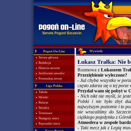
Wywiady
Pogoń On-Line
Strona główna
Łukasz Trałka: Nie b
Redakcja
Historia serwisu
Rozmowa z
Łukaszem Tra
Archiwum newsów
Przeziębienie wyleczone?
Przeszukaj newsy
- Już chyba wszystko w porz
często zdarza się o tej porz
Liga Polska
Przydał wam się pobyt w 
Tabela
- Nich nikt nie myśli, że j
Wyniki
Polski i nie było zbyt d
Relacje
najwyższym poziomie i to poz
Strzelcy
nie wracaliśmy do Szczec
Terminarz
ciężkiego pojedynku z Górni
Następny mecz
Atmosfera w zespole bardz
Poprzedni mecz
- Taki mecz jak z Legią mu
Nasza Pogoń