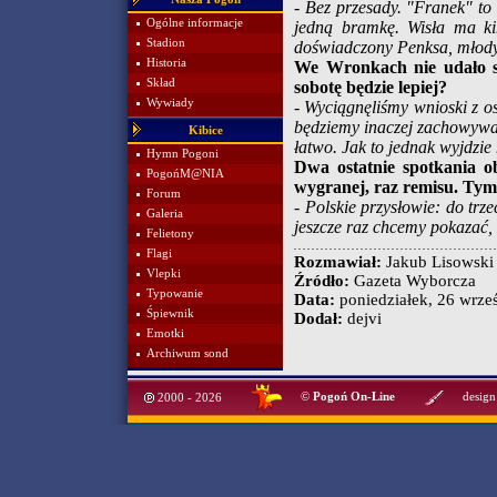
- Bez przesady. "Franek" to ś
Ogólne informacje
jedną bramkę. Wisła ma ki
Stadion
doświadczony Penksa, młody
Historia
We Wronkach nie udało s
Skład
sobotę będzie lepiej?
Wywiady
- Wyciągnęliśmy wnioski z 
będziemy inaczej zachowywać
Kibice
łatwo. Jak to jednak wyjdzie
Hymn Pogoni
Dwa ostatnie spotkania o
PogońM@NIA
wygranej, raz remisu. Tym
Forum
- Polskie przysłowie: do tr
Galeria
jeszcze raz chcemy pokazać,
Felietony
Flagi
Rozmawiał:
Jakub Lisowski
Vlepki
Źródło:
Gazeta Wyborcza
Typowanie
Data:
poniedziałek, 26 wrześ
Śpiewnik
Dodał:
dejvi
Emotki
Archiwum sond
©
Pogoń On-Line
design
2000 - 2026