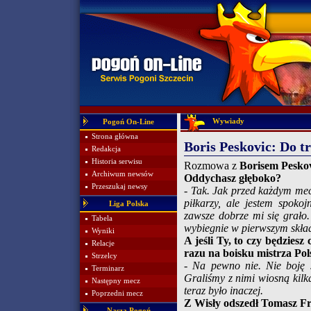
Wywiady
Pogoń On-Line
Strona główna
Boris Peskovic: Do t
Redakcja
Historia serwisu
Rozmowa z
Borisem Pesko
Archiwum newsów
Oddychasz głęboko?
Przeszukaj newsy
- Tak. Jak przed każdym mec
piłkarzy, ale jestem spoko
Liga Polska
zawsze dobrze mi się grało. 
Tabela
wybiegnie w pierwszym skład
Wyniki
A jeśli Ty, to czy będzies
Relacje
razu na boisku mistrza Pol
Strzelcy
- Na pewno nie. Nie boję s
Terminarz
Graliśmy z nimi wiosną kilk
Następny mecz
teraz było inaczej.
Poprzedni mecz
Z Wisły odszedł Tomasz Fr
Nasza Pogoń