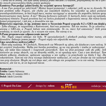
- I teraz też to zrobię. Nie było takiej sytuacji przed meczem z Polarem, przynajmniej nic mi o ty
do innych pracowników klubu jestem spokojny.
Zamierza Pan podjąć jakieś kroki, by wyjaśnić sprawy korupcji?
- A ma Pan pomysł na jakiś krok? Można kogoś pomawiać i oskarżać, jeśli są na to dowody. Ni
jest problem tylko Pogoni, ale chyba już wszystkich klubów, bo wszystkie są jakoś pomaw
prawdopodobieństwo, że ktoś kupił mecz, można wyciągnąć w stosunku do zespołów, którym sprzyj
kontrowersyjne rzuty karne. A my? Wiosną fachowcy naliczyli 11 karnych, które nam się należały,
najwięcej remisów. Pogoń powinna być na końcu podejrzeń o kupowaniu meczy. Ale różnie bywa -
komuś przypieprzyć, i tak jest, a dowodów nie ma.
Dziurowicz sugeruje, że np. jesienny mecz w Szczecinie Pogoń wygrała 4:2 z GKS-em dzięki p
- Tylko dlatego, że wygraliśmy z Katowicami, ktoś nas pomawia. Tak nie można. To ja odwrócę:
wiosną z GKS-em, a Pogoń ledwie tam zremisowała. To co, mecz był ustawiony? Jeśli pre
przekręty, to niech je ujawni. Ja o niczym nie wiem. Nie wierzę w to.
A Panu proponowano odpuszczenie meczu?
- Nie. Nigdy czegoś takiego nie było. W opowiadaniach i plotkach padają różne nazwy, al
dowodów. Jednego jestem pewien - Pogoń nigdy nie odpuściła meczu.
Liga zawodowa uzdrowi piłkę?
- Mam taką nadzieję. W Czechach, Niemczech czy Włoszech są afery, ale działacze z tym walczą. 
też oczyścić środowisko. Walka jest bardzo potrzebna, są na nią sposoby i trzeba je wykorzystać. T
ligi, ale także klas niższych i rozgrywek juniorskich. Tam na dnie powstaje całe zło piłki. Jeś
juniorów za tysiąc złotych, czy za skrzynkę wódki, to aż opadają ręce. Czas z tym skończyć. Tam
młodzi piłkarze, działacze, sędziowie wpadają w ten nałóg i to przechodzi na kluby I ligi. Zło 
oskarżeniom. Sam też nie chcę niczego definitywnie wykluczać, że coś po drodze się nie wydarzył
czas przy drużynie. Mogło się coś złego stać, ale nikogo nie posądzam i w to nie wierzę. Trenero
zarzucić, ale nie to, że on kupował mecze.
Rozmawiał:
-
Źródło:
Gazeta Wyborcza
Data:
środa, 31 sierpnia 2005 r.
Dodał:
Jakub Lisowski
©
Pogoń On-Line
design by:
ruben
redakcja
|
ws