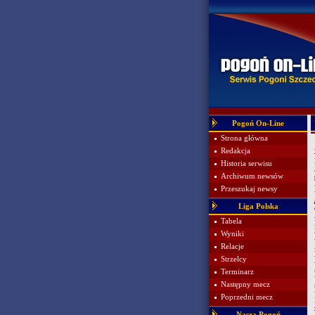
Pogoń On-Line
Strona główna
Redakcja
Historia serwisu
Archiwum newsów
Przeszukaj newsy
Liga Polska
Tabela
Wyniki
Relacje
Strzelcy
Terminarz
Następny mecz
Poprzedni mecz
Nasza Pogoń