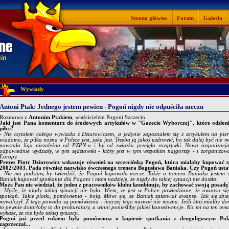
Strona główna
Forum
Galeria
Wywiady
Antoni Ptak: Jednego jestem pewien - Pogoń nigdy nie odpuściła meczu
Rozmowa z
Antonim Ptakiem
, właścicielem Pogoni Szczecin.
Jaki jest Pana komentarz do środowych artykułów w "Gazecie Wyborczej", które odsłonił
piłce?
- Nie czytałem całego wywiadu z Dziurowiczem, a jedynie zapoznałem się z artykułem na pier
wiadomo, że piłka nożna w Polsce jest, jaka jest. Trzeba ją jakoś uzdrowić, bo tak dalej być nie
powstała liga niezależna od PZPN-u i by od związku przejęła rozgrywki. Nowa organizacja 
odpowiednie wydziały, w tym sędziowski - który jest w tym wszystkim najgorszy - i zorganizow
Europy.
Prezes Piotr Dziurowicz wskazuje również na szczecińską Pogoń, która miałaby kupować sp
2002/2003. Pada również nazwisko ówczesnego trenera Bogusława Baniaka. Czy Pogoń usta
- Nie ma podstaw, by twierdzić, że Pogoń kupowała mecze. Także o trenera Baniaka jestem s
Baniak kupował spotkania dla Pogoni i mam nadzieję, że nigdy do takiej sytuacji nie doszło.
Może Pan nie wiedział, że jeden z pracowników klubu kombinuje, by zachować swoją posadę
- Myślę, że nigdy takiej sytuacji nie było. Wiem, że jest w Polsce powiedziane, że awansu si
spotkań. Takie plotki, pomówienia - bolą. Mówi się, że Baniak załatwiał awanse. Tak się zbi
wywalczył. Z tego powodu są pomówienia - inaczej tego nazwać nie można. Jeśli ktoś miałby do
to pewnie dotarłoby to do prokuratury, a winni ponieśliby jakieś konsekwencje. Nic mi na ten te
wykaże, że nie było takiej sytuacji.
Pogoń już przed rokiem była pomówiona o kupienie spotkania z drugoligowym Po
zaprzeczał...