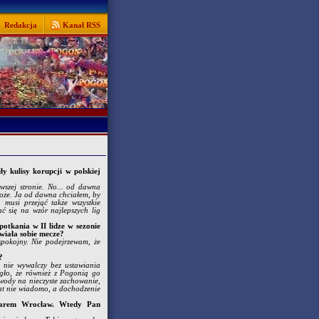
Redakcja
Kanał RSS
y kulisy korupcji w polskiej
wszej stronie. No... od dawna
 może. Ja od dawna chciałem, by
musi przejąć także wszystkie
ać się na wzór najlepszych lig
otkania w II lidze w sezonie
wiała sobie mecze?
pokojny. Nie podejrzewam, że
?
ę nie wywalczy bez ustawiania
egło, że również z Pogonią go
wody na nieczyste zachowanie,
mat nie wiadomo, a dochodzenie
larem Wrocław. Wtedy Pan