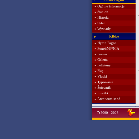
Ogólne informacje
Stadion
Historia
Skład
Wywiady
Kibice
Hymn Pogoni
PogońM@NIA
Forum
Galeria
Felietony
Flagi
Vlepki
Typowanie
Śpiewnik
Emotki
Archiwum sond
2000 - 2026