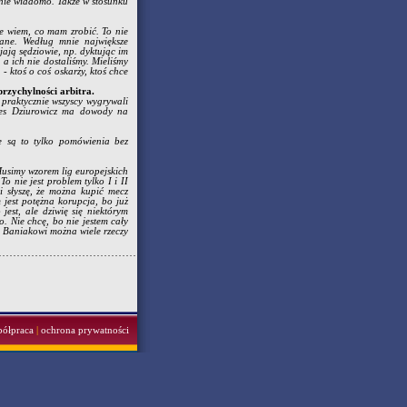
m nie wiadomo. Także w stosunku
e wiem, co mam zrobić. To nie
iane. Według mnie największe
ają sędziowie, np. dyktując im
 a ich nie dostaliśmy. Mieliśmy
 ktoś o coś oskarży, ktoś chce
rzychylności arbitra.
 praktycznie wszyscy wygrywali
zes Dziurowicz ma dowody na
e są to tylko pomówienia bez
Musimy wzorem lig europejskich
o nie jest problem tylko I i II
li słyszę, że można kupić mecz
 jest potężna korupcja, bo już
jest, ale dziwię się niektórym
o. Nie chcę, bo nie jestem cały
wi Baniakowi można wiele rzeczy
półpraca
|
ochrona prywatności