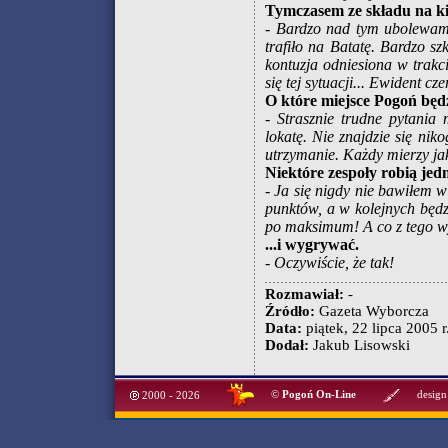
Tymczasem ze składu na ki
- Bardzo nad tym ubolewam,
trafiło na Batatę. Bardzo s
kontuzja odniesiona w trakc
się tej sytuacji... Ewident c
O które miejsce Pogoń będ
- Strasznie trudne pytania
lokatę. Nie znajdzie się ni
utrzymanie. Każdy mierzy jak
Niektóre zespoły robią je
- Ja się nigdy nie bawiłem w
punktów, a w kolejnych będz
po maksimum! A co z tego wy
...i wygrywać.
- Oczywiście, że tak!
Rozmawiał:
-
Źródło:
Gazeta Wyborcza
Data:
piątek, 22 lipca 2005 r
Dodał:
Jakub Lisowski
©
Pogoń On-Line
design
2000 - 2026