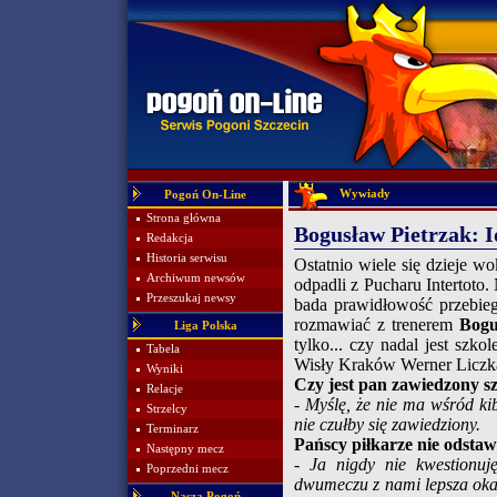
Wywiady
Pogoń On-Line
Strona główna
Bogusław Pietrzak:
Redakcja
Historia serwisu
Ostatnio wiele się dzieje 
Archiwum newsów
odpadli z Pucharu Intertoto.
Przeszukaj newsy
bada prawidłowość przebieg
rozmawiać z trenerem
Bogu
Liga Polska
tylko... czy nadal jest sz
Tabela
Wisły Kraków Werner Liczk
Wyniki
Czy jest pan zawiedzony s
Relacje
- Myślę, że nie ma wśród k
Strzelcy
nie czułby się zawiedziony.
Terminarz
Pańscy piłkarze nie odstaw
Następny mecz
- Ja nigdy nie kwestionu
Poprzedni mecz
dwumeczu z nami lepsza okaz
Nasza Pogoń