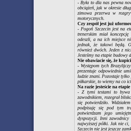
- Była to dla nas pewna no
obciążeń, jak w okresie dł
zimowa przerwa w rozgryw
motorycznych.
Czy zespół jest już uform
- Pogoń Szczecin jest na e
trenerskim miał koncepcj
odeszli, a na ich miejsce 
jednak, że takowi będą. Os
również dwóch. Jeden z ni
Jesteśmy na etapie budowy dru
Nie obawiacie się, że kupi
- Występom tych Brazylijcz
prezentuje odpowiednie umi
ludzie znani. Pozostaje tylko
piłkarskie, to wiemy na co ic
Na razie jesteście na etapie
- Z tymi testami to bywa 
zawodnikiem, rozegrał blisko 
się potwierdziło. Widział
podpisuję się pod tym tr
potwierdzam jego umiejęt
dyspozycji. Inni zawodnicy
najwyższej półki. Jak nie ci
Szczecin nie jest jeszcze zam