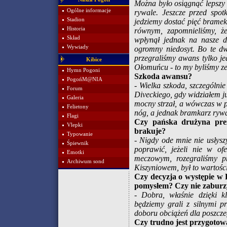
Można było osiągnąć lepszy
Ogólne informacje
rywale. Jeszcze przed spot
Stadion
jedziemy dostać pięć bramek
Historia
równym, zapomnieliśmy, ż
Skład
wpłynął jednak na nasze d
Wywiady
ogromny niedosyt. Bo te d
przegraliśmy awans tylko j
Kibice
Ołomuńcu - to my byliśmy z
Hymn Pogoni
Szkoda awansu?
PogońM@NIA
- Wielka szkoda, szczególn
Forum
Diveckiego, gdy widziałem ju
Galeria
mocny strzał, a wówczas w p
Felietony
nóg, a jednak bramkarz rywal
Flagi
Czy pańska drużyna preze
Vlepki
brakuje?
Typowanie
- Nigdy ode mnie nie usłys
Śpiewnik
poprawić, jeżeli nie w of
Emotki
meczowym, rozegraliśmy p
Archiwum sond
Kiszyniowem, był to wartośc
Czy decyzja o występie w
pomysłem? Czy nie zaburzy
- Dobra, właśnie dzięki k
będziemy grali z silnymi p
doboru obciążeń dla poszcz
Czy trudno jest przygotow