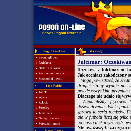
Wywiady
Pogoń On-Line
Strona główna
Julcimar: Oczekiwan
Redakcja
Historia serwisu
Rozmowa z
Julcimarem
, k
Archiwum newsów
Jak oceniasz zakończony s
Przeszukaj newsy
- Mogę powiedzieć, że średn
drugiej strony wydaje mi s
Liga Polska
przede wszystkim utrzymać się
Tabela
Dlaczego nie udało się wyw
Wyniki
- Zapłaciliśmy frycowe
Relacje
doświadczenia. Wiele punkt
Strzelcy
sprawa to seria remisów. Fa
Terminarz
ale w futbolu liczą się tylk
Następny mecz
na naszą niekorzyść sędziowi
Poprzedni mecz
Nie uważasz, że za często m
Nasza Pogoń