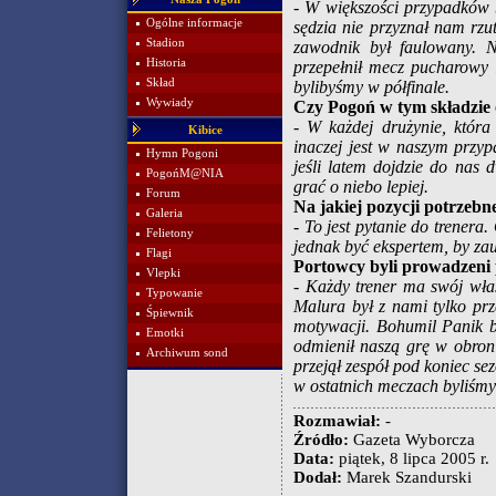
- W większości przypadków b
Ogólne informacje
sędzia nie przyznał nam rz
Stadion
zawodnik był faulowany. N
Historia
przepełnił mecz pucharowy 
Skład
bylibyśmy w półfinale.
Wywiady
Czy Pogoń w tym składzie 
- W każdej drużynie, która
Kibice
inaczej jest w naszym przy
Hymn Pogoni
jeśli latem dojdzie do nas
PogońM@NIA
grać o niebo lepiej.
Forum
Na jakiej pozycji potrzeb
Galeria
- To jest pytanie do trenera.
Felietony
jednak być ekspertem, by za
Flagi
Portowcy byli prowadzeni p
Vlepki
- Każdy trener ma swój wła
Typowanie
Malura był z nami tylko pr
Śpiewnik
motywacji. Bohumil Panik b
Emotki
odmienił naszą grę w obron
Archiwum sond
przejął zespół pod koniec se
w ostatnich meczach byliśmy 
Rozmawiał:
-
Źródło:
Gazeta Wyborcza
Data:
piątek, 8 lipca 2005 r.
Dodał:
Marek Szandurski