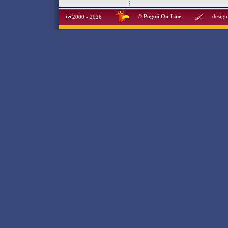
©
Pogoń On-Line
design
2000 - 2026