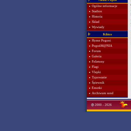
Ogólne informacje
Stadion
Historia
Skład
Wywiady
Kibice
Hymn Pogoni
PogońM@NIA
Forum
Galeria
Felietony
Flagi
Vlepki
Typowanie
Śpiewnik
Emotki
Archiwum sond
2000 - 2026