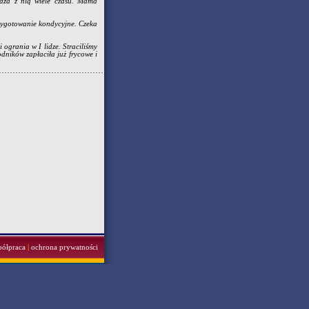
ędza z nią wiele czasu. Mama
rzygotowanie kondycyjne. Czeka
 ogrania w I lidze. Straciliśmy
dników zapłaciła już frycowe i
półpraca
|
ochrona prywatności