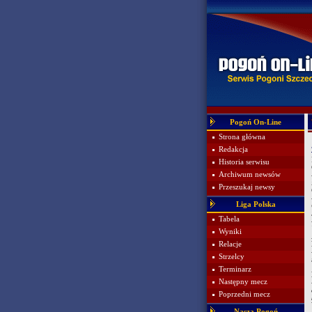
Pogoń On-Line
Strona główna
Redakcja
Historia serwisu
Archiwum newsów
Przeszukaj newsy
Liga Polska
Tabela
Wyniki
Relacje
Strzelcy
Terminarz
Następny mecz
Poprzedni mecz
Nasza Pogoń