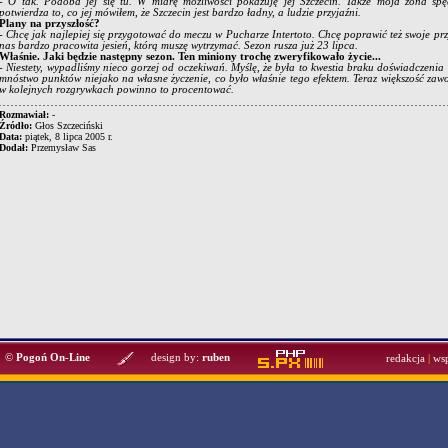
- O tak. Podoba jej się tu. W miarę możliwości pokazuję jej Szczecin. Także moja żona sp
potwierdza to, co jej mówiłem, że Szczecin jest bardzo ładny, a ludzie przyjaźni.
Plany na przyszłość?
- Chcę jak najlepiej się przygotować do meczu w Pucharze Intertoto. Chcę poprawić też swoje p
nas bardzo pracowita jesień, którą muszę wytrzymać. Sezon rusza już 23 lipca.
Właśnie. Jaki będzie następny sezon. Ten miniony trochę zweryfikowało życie...
- Niestety, wypadliśmy nieco gorzej od oczekiwań. Myślę, że była to kwestia braku doświadczenia i
mnóstwo punktów niejako na własne życzenie, co było właśnie tego efektem. Teraz większość zawo
w kolejnych rozgrywkach powinno to procentować.
Rozmawiał:
-
Źródło:
Głos Szczeciński
Data:
piątek, 8 lipca 2005 r.
Dodał:
Przemysław Sas
©
Pogoń On-Line
design by:
ruben
redakcja
|
ws