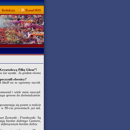
Redakcja
Kanał RSS
"Kryształową Piłkę Głosu”!
mu nie wyszła. Ja grałem równo
 poczynili obrońcy?
k kładł na to ogromny nacisk.
zmawiał i wiele mnie nauczył.
Druga sprawa do doświadczenie.
e powtarzają się potem w trakcie
 w 90-ciu procentach już tak.
duet Żurawski - Frankowski. Są
 mają bardzo dobrego Cantoro,
m defensywnym bardzo dobry.