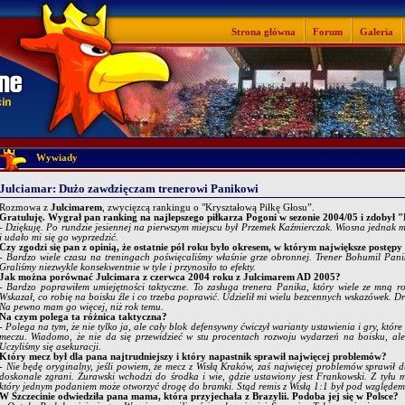
Strona główna
Forum
Galeria
Wywiady
Julciamar: Dużo zawdzięczam trenerowi Panikowi
Rozmowa z
Julcimarem
, zwycięzcą rankingu o "Kryształową Piłkę Głosu”.
Gratuluję. Wygrał pan ranking na najlepszego piłkarza Pogoni w sezonie 2004/05 i zdobył 
- Dziękuję. Po rundzie jesiennej na pierwszym miejscu był Przemek Kaźmierczak. Wiosna jednak 
i udało mi się go wyprzedzić.
Czy zgodzi się pan z opinią, że ostatnie pół roku było okresem, w którym największe postępy
- Bardzo wiele czasu na treningach poświęcaliśmy właśnie grze obronnej. Trener Bohumil Pani
Graliśmy niezwykle konsekwentnie w tyle i przynosiło to efekty.
Jak można porównać Julcimara z czerwca 2004 roku z Julcimarem AD 2005?
- Bardzo poprawiłem umiejętności taktyczne. To zasługa trenera Panika, który wiele ze mną ro
Wskazał, co robię na boisku źle i co trzeba poprawić. Udzielił mi wielu bezcennych wskazówek. 
Na pewno mam go więcej, niż rok temu.
Na czym polega ta różnica taktyczna?
- Polega na tym, że nie tylko ja, ale cały blok defensywny ćwiczył warianty ustawienia i gry, któr
meczu. Wiadomo, że nie da się przewidzieć w stu procentach rozwoju wydarzeń na boisku, ale
Uczyliśmy się asekuracji.
Który mecz był dla pana najtrudniejszy i który napastnik sprawił najwięcej problemów?
- Nie będę oryginalny, jeśli powiem, że mecz z Wisłą Kraków, zaś najwięcej problemów sprawił 
doskonale zgrani. Żurawski wchodzi do środka i wie, gdzie ustawiony jest Frankowski. Z tyłu
który jednym podaniem może otworzyć drogę do bramki. Stąd remis z Wisłą 1:1 był pod względe
W Szczecinie odwiedziła pana mama, która przyjechała z Brazylii. Podoba jej się w Polsce?