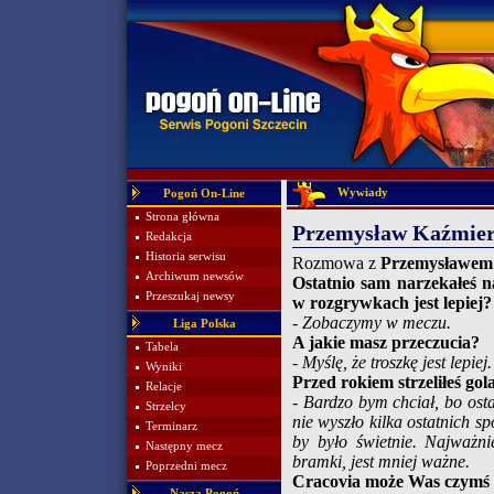
Wywiady
Pogoń On-Line
Strona główna
Przemysław Kaźmier
Redakcja
Historia serwisu
Rozmowa z
Przemysławem
Archiwum newsów
Ostatnio sam narzekałeś 
Przeszukaj newsy
w rozgrywkach jest lepiej?
- Zobaczymy w meczu.
Liga Polska
A jakie masz przeczucia?
Tabela
- Myślę, że troszkę jest lepiej.
Wyniki
Przed rokiem strzeliłeś go
Relacje
- Bardzo bym chciał, bo ost
Strzelcy
nie wyszło kilka ostatnich sp
Terminarz
by było świetnie. Najważni
Następny mecz
bramki, jest mniej ważne.
Poprzedni mecz
Cracovia może Was czymś 
Nasza Pogoń