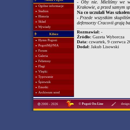
- Oby nie. Mieliśmy we w
Ogólne informacje
Krakowie, a przed samym sp
Stadion
Na co uczulali Was szkole
Historia
- Przede wszystkim skupiliś
Skład
defensorzy Cracovii grają ba
Wywiady
Rozmawiał:
-
Kibice
Źródło:
Gazeta Wyborcza
Hymn Pogoni
Data:
czwartek, 9 czerwca 20
PogońM@NIA
Dodał:
Jakub Lisowski
Forum
Galeria
Felietony
Flagi
Vlepki
Typowanie
Śpiewnik
Emotki
Archiwum sond
©
Pogoń On-Line
design
2000 - 2026