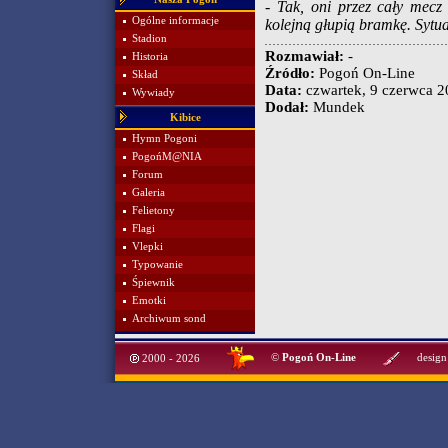
- Tak, oni przez cały mecz
Ogólne informacje
kolejną głupią bramkę. Sytua
Stadion
Rozmawiał:
-
Historia
Źródło:
Pogoń On-Line
Skład
Data:
czwartek, 9 czerwca 20
Wywiady
Dodał:
Mundek
Kibice
Hymn Pogoni
PogońM@NIA
Forum
Galeria
Felietony
Flagi
Vlepki
Typowanie
Śpiewnik
Emotki
Archiwum sond
©
Pogoń On-Line
design
2000 - 2026