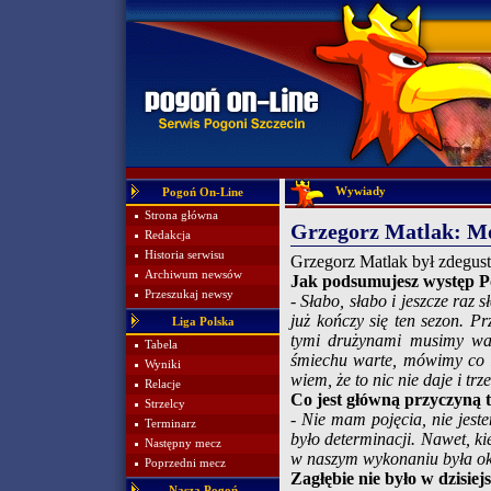
Wywiady
Pogoń On-Line
Strona główna
Grzegorz Matlak: Mó
Redakcja
Historia serwisu
Grzegorz Matlak był zdegus
Archiwum newsów
Jak podsumujesz występ P
Przeszukaj newsy
- Słabo, słabo i jeszcze raz
już kończy się ten sezon. 
Liga Polska
tymi drużynami musimy wal
Tabela
śmiechu warte, mówimy co i
Wyniki
wiem, że to nic nie daje i trz
Relacje
Co jest główną przyczyną t
Strzelcy
- Nie mam pojęcia, nie jest
Terminarz
było determinacji. Nawet, ki
Następny mecz
w naszym wykonaniu była okr
Poprzedni mecz
Zagłębie nie było w dzisie
Nasza Pogoń