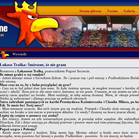
Strona główna
Forum
Galeria
Wywiady
Łukasz Trałka: Śmieszne, że nie gram
Rozmowa z
Łukaszem Trałką
, pomocnikiem Pogoni Szczecin.
Ile minut grałeś w tej rundzie?
- Jakieś dziesięć minut z Górnikiem Zabrze. No i jeszcze trzy i pół minuty z Podbeskidziem Biel
tyle wiosną.
Masz czas na to, by z boku przyglądać się grze?
- Czas na to był jakieś dwa lata temu. To była świetna sprawa, że mogłem trenować z bardzo d
uczyć i szkolić. Teraz jest to dla mnie nieco śmieszne, że nie gram. Uważam, że nie jestem na t
więcej czasu spędzać na boisku. Mam nadzieję, że taką szansę dostanę. Wiem, że okazja prawd
Trzeba ją wykorzystać i dlatego pracuję na pełnych obrotach.
Jutro zabraknie pauzujących za kartki Przemysława Kaźmierczaka i Claudia Milara, po ko
Edi. To może być Twój mecz?
- Mam mieszane uczucia. Bez nich innym gra się trudniej. Przemek i Claudio dużo wnoszą do gr
wybiec na boisko w tym meczu w pierwszym składzie. Co wtedy? Zostanę na ławce jeszcze dłużej.
Lepiej się czujesz w pomocy czy ataku?
- Bez różnicy. Jestem na tyle uniwersalnym graczem, że poradzę sobie wszędzie. Ale widziałby
Diveckym. Edi i Artur wracają po dłuższej przerwie i pewnie mam nad nimi przewagę fizyczną. Al
piłkarza bierze pod uwagę.
Pogoń wygra z Polonią?
- Każdy może wygrać z każdym. Taką mamy ligę. Musimy włożyć w każdy mecz dużo serca. 
początku, teraz powinno być łatwiej o punkty. Podkreślam - powinno. To nie znaczy, że będzie.