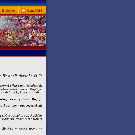
Redakcja
Kanał RSS
sko-Biała w Pucharze Polski. To
obrymi piłkarzami. Mogłem się
yle słabym zawodnikiem. Mógłbym
opodobnie będzie tylko jedna.
ntuzji wracają Artur Bugaj i
y. Poza tym mogę przecież nie
m siebie raczej tuż za Radkiem
e wiadomo, trener różne walory
Mieliśmy trudnych rywali na