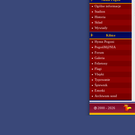
Ogólne informacje
Stadion
Historia
Skład
Wywiady
Kibice
Hymn Pogoni
PogońM@NIA
Forum
Galeria
Felietony
Flagi
Vlepki
Typowanie
Śpiewnik
Emotki
Archiwum sond
2000 - 2026