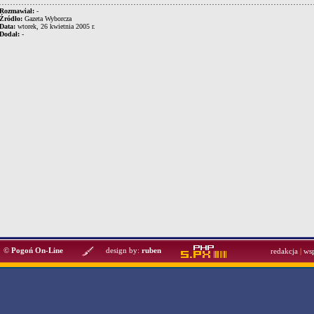
Rozmawiał:
-
Źródło:
Gazeta Wyborcza
Data:
wtorek, 26 kwietnia 2005 r.
Dodał:
-
©
Pogoń On-Line
design by:
ruben
redakcja
|
ws