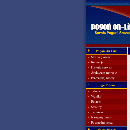
Pogoń On-Line
Strona główna
Redakcja
Historia serwisu
Archiwum newsów
Przeszukaj newsy
Liga Polska
Tabela
Wyniki
Relacje
Strzelcy
Terminarz
Następny mecz
Poprzedni mecz
Nasza Pogoń