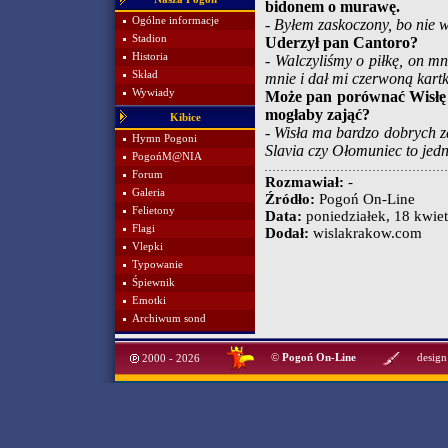
bidonem o murawę.
Ogólne informacje
- Byłem zaskoczony, bo nie w
Stadion
Uderzył pan Cantoro?
Historia
- Walczyliśmy o piłkę, on mn
Skład
mnie i dał mi czerwoną kartk
Wywiady
Może pan porównać Wisłę K
mogłaby zająć?
Kibice
- Wisła ma bardzo dobrych z
Hymn Pogoni
Slavia czy Ołomuniec to jedn
PogońM@NIA
Forum
Rozmawiał:
-
Galeria
Źródło:
Pogoń On-Line
Felietony
Data:
poniedziałek, 18 kwiet
Flagi
Dodał:
wislakrakow.com
Vlepki
Typowanie
Śpiewnik
Emotki
Archiwum sond
©
Pogoń On-Line
design
2000 - 2026