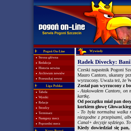
Wywiady
Pogoń On-Line
Strona główna
Radek Divecky: Banik
Redakcja
Historia serwisu
Czeski napastnik Pogoni Sz
Archiwum newsów
Mauro Cantoro, ukarany prz
Przeszukaj newsy
wyrzucony. Uważa też, że Wis
Został pan wyrzucony z boi
Liga Polska
- Atakowałem Cantoro, on m
Tabela
kartkę.
Wyniki
Od początku miał pan dosy
Relacje
korkiem głowę Głowackiego
Strzelcy
- To była normalna walka na
Terminarz
niezgodne z przepisami, a
Następny mecz
Canal+ decyzje sędziego. To 
Poprzedni mecz
Kiedy dowiedział się pan,
Nasza Pogoń