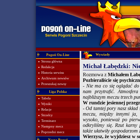
Wywiady
Pogoń On-Line
Strona główna
Michał Łabędzki: Nie
Redakcja
Historia serwisu
Rozmowa z
Michałem Łab
Archiwum newsów
Pozbieraliście się psychic
Przeszukaj newsy
- Nie ma co się oglądać do 
nam przytrafić. Atmosfer
Liga Polska
najbliższym meczu trzech pu
Tabela
W rundzie jesiennej przegr
Wyniki
- Od tamtej pory nasz skład 
Relacje
meczu, między innymi ja, 
Strzelcy
wysoko, ponieważ po pierws
Terminarz
odkryliśmy się. Rzut karny
Następny mecz
także ułatwiły gospodarzom 
Poprzedni mecz
Wierzysz, że wyjdziesz w 
Nasza Pogoń