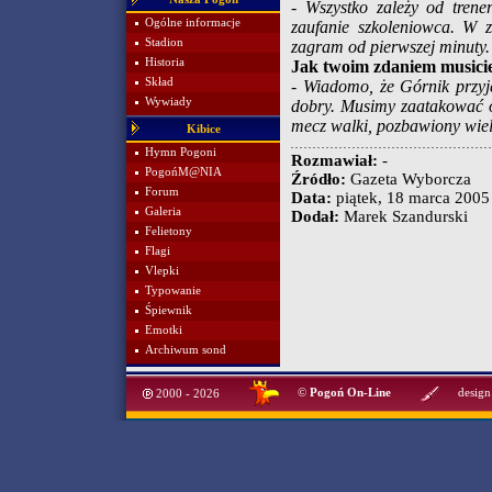
- Wszystko zależy od trene
Ogólne informacje
zaufanie szkoleniowca. W z
Stadion
zagram od pierwszej minuty.
Historia
Jak twoim zdaniem musicie
Skład
- Wiadomo, że Górnik przyje
Wywiady
dobry. Musimy zaatakować od
mecz walki, pozbawiony wielk
Kibice
Hymn Pogoni
Rozmawiał:
-
PogońM@NIA
Źródło:
Gazeta Wyborcza
Forum
Data:
piątek, 18 marca 2005 
Galeria
Dodał:
Marek Szandurski
Felietony
Flagi
Vlepki
Typowanie
Śpiewnik
Emotki
Archiwum sond
©
Pogoń On-Line
design
2000 - 2026