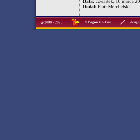
Data:
czwartek, 10 marca 20
Dodał:
Piotr Merchelski
©
Pogoń On-Line
design
2000 - 2026