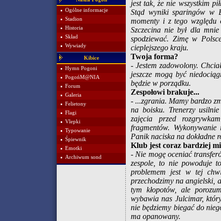
jest tak, że nie wszystki
Ogólne informacje
Stąd wyniki sparingów w B
Stadion
momenty i z tego względu o
Historia
Szczecina nie był dla mnie
Skład
spodziewać. Zimę w Polsce
Wywiady
cieplejszego kraju.
Twoja forma?
Kibice
- Jestem zadowolony. Chciał
Hymn Pogoni
jeszcze mogą być niedociąg
PogońM@NIA
będzie w porządku.
Forum
Zespołowi brakuje...
Galeria
- ...zgrania. Mamy bardzo zm
Felietony
na boisku. Trenerzy usilni
Flagi
zajęcia przed rozgrywkam
Vlepki
fragmentów. Wykonywanie r
Typowanie
Panik naciska na dokładne r
Śpiewnik
Klub jest coraz bardziej 
Emotki
- Nie mogę oceniać transfer
Archiwum sond
zespole, to nie powoduje 
problemem jest w tej chwi
przechodzimy na angielski, 
tym kłopotów, ale porozum
wybawia nas Julcimar, który
nie będziemy biegać do nieg
ma opanowany.