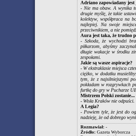
Adriano zapowiadany jest j
- Nie ma obaw. A wynika to
drugie myślę, że takie usta
kolektyw, współpraca na bo
najlepiej. Na swoje miejs
przeciwnikiem, a nie pomięd
Aura jest taka, że trudno
- Szkoda, że wychodzi br
piłkarzom, abyśmy zaczynal
długie wakacje w środku zi
zespołami.
Jakie są wasze aspiracje?
- W ekstraklasie miejsca czt
ciężko, w dodatku musielibyś
tym, że z najsilniejszymi 
pokładam w rozgrywkach pu
furtkę do gry w Pucharze UEF
Mistrzem Polski zostanie...
- Wisła Kraków nie odpuści. 
A Legia?
- Powiem tyle, że jest do 
nadzieję, że od dobrego wyni
Rozmawiał:
-
Źródło:
Gazeta Wyborcza