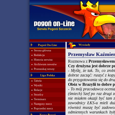
Wywiady
Pogoń On-Line
Strona główna
Przemysław Kaźmiercz
Redakcja
Historia serwisu
Rozmowa z
Przemysławem
Archiwum newsów
Czy drużyna jest dobrze 
Przeszukaj newsy
- Myślę, że tak. To, co zro
dobrze zacząć: ruszyć z kopy
Liga Polska
do przygotowania się do drug
Tabela
Obóz w Brazylii to dobre p
Wyniki
- To mój pracodawca ocenia
Relacje
(śmiech) Szef po raz drugi 
Strzelcy
nie miałem okazji być tam 
Terminarz
zawodnicy ŁKS-u mieli duż
Następny mecz
również muszę być zadowolo
Poprzedni mecz
odmiennych warunkach były
Nasza Pogoń