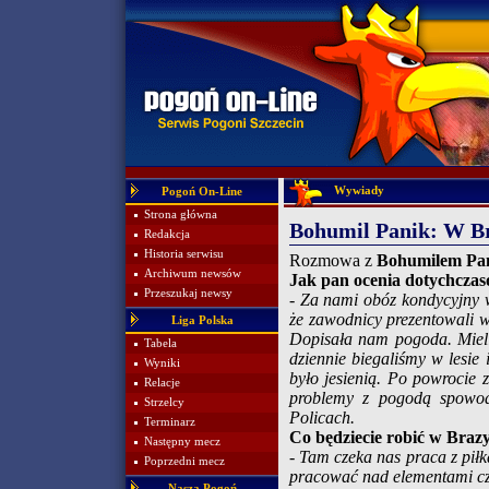
Wywiady
Pogoń On-Line
Strona główna
Bohumil Panik: W Bra
Redakcja
Historia serwisu
Rozmowa z
Bohumilem Pa
Archiwum newsów
Jak pan ocenia dotychcza
Przeszukaj newsy
- Za nami obóz kondycyjny 
że zawodnicy prezentowali 
Liga Polska
Dopisała nam pogoda. Mieli
Tabela
dziennie biegaliśmy w lesie 
Wyniki
było jesienią. Po powrocie 
Relacje
problemy z pogodą spowodo
Strzelcy
Policach.
Terminarz
Co będziecie robić w Brazy
Następny mecz
- Tam czeka nas praca z pił
Poprzedni mecz
pracować nad elementami cz
Nasza Pogoń