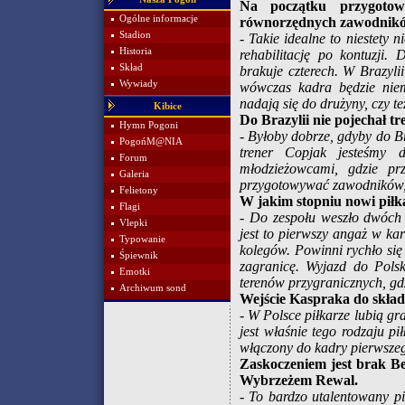
Na początku przygoto
Ogólne informacje
równorzędnych zawodników 
Stadion
- Takie idealne to niestety 
Historia
rehabilitację po kontuzji.
Skład
brakuje czterech. W Brazyli
Wywiady
wówczas kadra będzie niem
nadają się do drużyny, czy te
Kibice
Do Brazylii nie pojechał t
Hymn Pogoni
- Byłoby dobrze, gdyby do Br
PogońM@NIA
trener Copjak jesteśmy
Forum
młodzieżowcami, gdzie pr
Galeria
przygotowywać zawodników,
Felietony
W jakim stopniu nowi piłk
Flagi
- Do zespołu weszło dwóch
Vlepki
jest to pierwszy angaż w kar
Typowanie
kolegów. Powinni rychło si
Śpiewnik
zagranicę. Wyjazd do Polsk
Emotki
terenów przygranicznych, gdz
Archiwum sond
Wejście Kaspraka do skład
- W Polsce piłkarze lubią g
jest właśnie tego rodzaju p
włączony do kadry pierwszeg
Zaskoczeniem jest brak Be
Wybrzeżem Rewal.
- To bardzo utalentowany pi