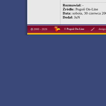
Rozmawiał:
-
Źródło:
Pogoń On-Line
Data:
sobota, 30 czerwca 200
Dodał:
JuN
©
Pogoń On-Line
design
2000 - 2026