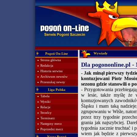
Wywiady
Pogoń On-Line
Strona główna
Dla pogononline.pl -
Redakcja
Historia serwisu
- Jak minął pierwszy tydz
Archiwum newsów
kontuzjowani Piotr Mosó
Przeszukaj newsy
sezonu gdzie stanowili o p
- Przygotowania przebiegaj
Liga Polska
w lesie, także myślę że 
Tabela
kontuzjowanych zawodników
Wyniki
Śląsku i mam taką nadzieje
Relacje
zgrupowaniu w Wiśle, natomi
Strzelcy
przez trzy tygodnie przecho
Terminarz
grania jak najszybciej. Dar
Następny mecz
tygodnia zacznie truchtać i
Poprzedni mecz
wiem jak będzie z pierwsz
Nasza Pogoń