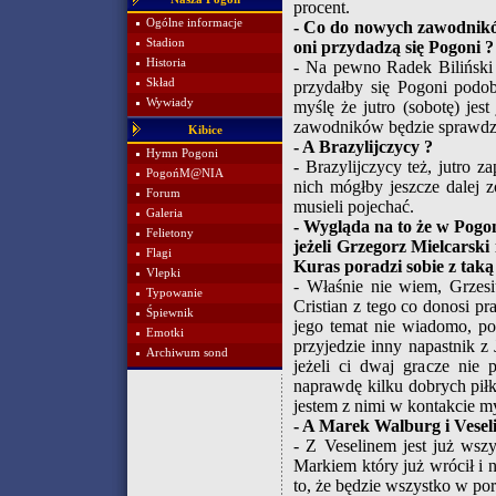
procent.
Ogólne informacje
- Co do nowych zawodników:
Stadion
oni przydadzą się Pogoni ?
Historia
- Na pewno Radek Biliński 
Skład
przydałby się Pogoni podob
Wywiady
myślę że jutro (sobotę) jes
zawodników będzie sprawdzan
Kibice
- A Brazylijczycy ?
Hymn Pogoni
- Brazylijczycy też, jutro 
PogońM@NIA
nich mógłby jeszcze dalej z
Forum
musieli pojechać.
Galeria
- Wygląda na to że w Pogo
Felietony
jeżeli Grzegorz Mielcarski
Flagi
Kuras poradzi sobie z taką
Vlepki
- Właśnie nie wiem, Grzes
Typowanie
Cristian z tego co donosi p
Śpiewnik
jego temat nie wiadomo, po
Emotki
przyjedzie inny napastnik z 
Archiwum sond
jeżeli ci dwaj gracze nie
naprawdę kilku dobrych piłk
jestem z nimi w kontakcie my
- A Marek Walburg i Vesel
- Z Veselinem jest już wsz
Markiem który już wrócił i n
to, że będzie wszystko w po