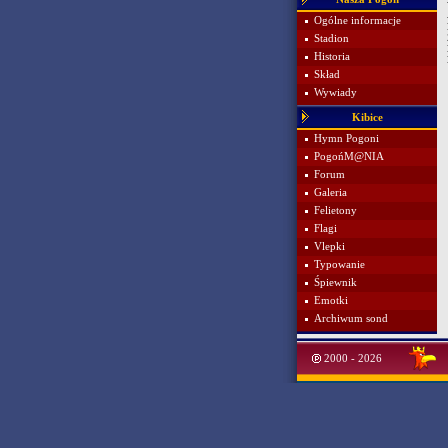
Ogólne informacje
Stadion
Historia
Skład
Wywiady
Kibice
Hymn Pogoni
PogońM@NIA
Forum
Galeria
Felietony
Flagi
Vlepki
Typowanie
Śpiewnik
Emotki
Archiwum sond
2000 - 2026