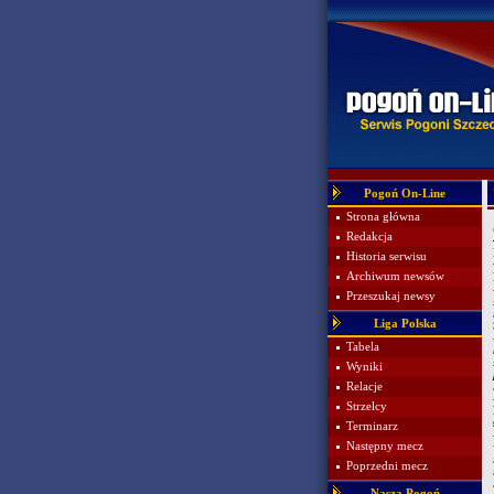
Pogoń On-Line
Strona główna
Redakcja
Historia serwisu
Archiwum newsów
Przeszukaj newsy
Liga Polska
Tabela
Wyniki
Relacje
Strzelcy
Terminarz
Następny mecz
Poprzedni mecz
Nasza Pogoń