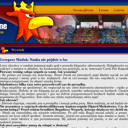
Strona główna
Forum
Galeria
Wywiady
Grzegorz Matlak: Nauka nie pójdzie w las
Lewy obrońca w rundzie jesiennej mało grał z powodu kłopotów zdrowotnych. Dolegliwości zos
walczyć o miejsce w składzie, bo konkurentów mu przybyło, m.in. testowany Czech Petr Kaspra
Pierwszy trening całego zespołu za wami. Jak wrażenia?
- Na pewno coś innego niż dotychczas. Trener Panik od pierwszych zajęć kładzie nacisk na tak
swojej pozycji i mamy grać w tzw. trójkątach. Jest to coś nowego dla nas wszystkich, a nauk
miesiące przygotowań, by złapać wysoką formę.
Szkoleniowcy kilka razy ostro przywoływali was do porządku.
- Tego mogliśmy się spodziewać, bo rozpoczął się tzw. okres ładowania akumulatorów - ciężko
kondycyjnym. Dobrze, że nie biegamy już po górach, wszystko wykonujemy na boiskach. Cieszym
śniegu niewiele się można nauczyć i gra na dobrze przygotowanych boiskach będzie miała w
pojedziemy do Pogorzelicy. Tam czeka nas chyba najtrudniejszy okres zajęć.
Jak zdrowie?
- Zdrowie dopisuje, wszystko jest w porządku i trenuję pełną parą. Mam nadzieję, że tak będzie d
Nie uczestniczy w zajęciach zdyskwalifikowany kapitan zespołu Olgierd Moskalewicz. Czy dr
swoim kolegą? Przed rokiem broniliście Bogusława Wyparły, którego działacze też chcieli się
- Wtedy się wstawiliśmy, ale niewiele wskóraliśmy. Po pół roku Boguś musiał odejść, a preze
więcej nie życzy takich spotkań. Szczerze mówiąc, jeszcze nie poruszyliśmy tego tematu w szatni. 
razem i może wkrótce o tym porozmawiamy. My jednak jesteśmy od grania, a nie od działan
rozłościć prezesa.
Jak nowi zawodnicy muszą się wkupić w drużynę?