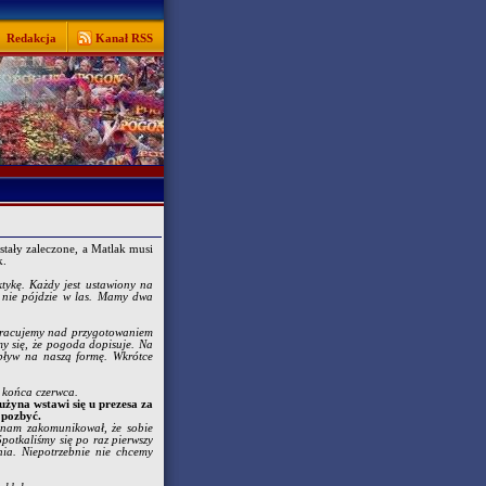
Redakcja
Kanał RSS
tały zaleczone, a Matlak musi
k.
tykę. Każdy jest ustawiony na
a nie pójdzie w las. Mamy dwa
 pracujemy nad przygotowaniem
y się, że pogoda dopisuje. Na
pływ na naszą formę. Wkrótce
o końca czerwca.
użyna wstawi się u prezesa za
 pozbyć.
s nam zakomunikował, że sobie
Spotkaliśmy się po raz pierwszy
ia. Niepotrzebnie nie chcemy