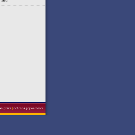
 klub.
półpraca
|
ochrona prywatności