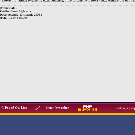
- Dobrą grą. Muszą okazać się wzmocnieniem, a nie osłabieniem. Nowi muszą walczyć dla nas i za
Rozmawiał:
-
Źródło:
Gazeta Wyborcza
Data:
czwartek, 13 stycznia 2005 r.
Dodał:
Jakub Lisowski
©
Pogoń On-Line
design by:
ruben
redakcja
|
ws