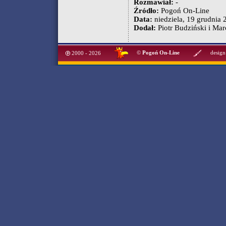
Rozmawiał:
-
Źródło:
Pogoń On-Line
Data:
niedziela, 19 grudnia 2
Dodał:
Piotr Budziński i Mar
©
Pogoń On-Line
design
2000 - 2026