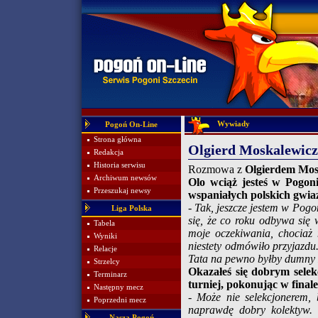
Wywiady
Pogoń On-Line
Strona główna
Olgierd Moskalewicz
Redakcja
Historia serwisu
Rozmowa z
Olgierdem Mos
Archiwum newsów
Olo wciąż jesteś w Pogon
Przeszukaj newsy
wspaniałych polskich gwia
- Tak, jeszcze jestem w Pogo
Liga Polska
się, że co roku odbywa się
Tabela
moje oczekiwania, chociaż
Wyniki
niestety odmówiło przyjazdu.
Relacje
Tata na pewno byłby dumny z 
Strzelcy
Okazałeś się dobrym selek
Terminarz
turniej, pokonując w final
Następny mecz
- Może nie selekcjonerem, 
Poprzedni mecz
naprawdę dobry kolektyw.
Nasza Pogoń