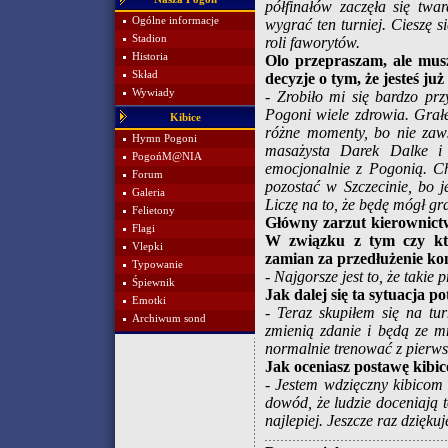
półfinałów zaczęła się twa
Ogólne informacje
wygrać ten turniej. Cieszę 
Stadion
roli faworytów.
Historia
Olo przepraszam, ale mus
Skład
decyzje o tym, że jesteś j
Wywiady
- Zrobiło mi się bardzo prz
Pogoni wiele zdrowia. Grał
Kibice
różne momenty, bo nie zaws
Hymn Pogoni
masażysta Darek Dalke i 
PogońM@NIA
emocjonalnie z Pogonią. Ch
Forum
pozostać w Szczecinie, bo j
Galeria
Liczę na to, że będę mógł gr
Felietony
Główny zarzut kierownictw
Flagi
W związku z tym czy kt
Vlepki
zamian za przedłużenie ko
Typowanie
- Najgorsze jest to, że takie 
Śpiewnik
Jak dalej się ta sytuacja 
Emotki
- Teraz skupiłem się na tu
Archiwum sond
zmienią zdanie i będą ze m
normalnie trenować z pierws
Jak oceniasz postawę kibicó
- Jestem wdzięczny kibicom 
dowód, że ludzie doceniają to
najlepiej. Jeszcze raz dziękuj