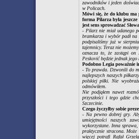
zawodników i jeden doświad
w Policach.
Mówi się, że do klubu ma p
forma Pilarza była jeszcz
jest sens sprowadzać Słow
- Pilarz nie miał udanego 
bramkarza i wybór padł na 
podpisaliśmy już w sierpn
tajemnicy. Teraz nie możemy 
oznacza to, że zastąpi on 
Pesković będzie jednak jego 
Podobno Legia poważnie i
- To prawda. Dzwonili do mn
najlepszych naszych piłkarzy
polskiej piłki. Nie wyobra
odmówiłem.
Nie podjąłem nawet rozmó
przyszłości i tego gdzie c
Szczecinie.
Czego życzyłby sobie pre
- Na pewno dobrej gry. Aby
umiejętności naszych za
wykorzystane. Inna sprawa, 
praktycznie stracona. Może 
więcej potrafi Rafał Grze