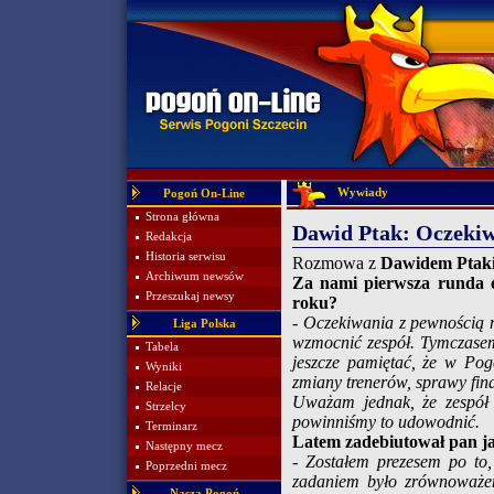
Wywiady
Pogoń On-Line
Strona główna
Dawid Ptak: Oczekiw
Redakcja
Historia serwisu
Rozmowa z
Dawidem Ptak
Archiwum newsów
Za nami pierwsza runda e
Przeszukaj newsy
roku?
- Oczekiwania z pewnością m
Liga Polska
wzmocnić zespół. Tymczasem 
Tabela
jeszcze pamiętać, że w Pog
Wyniki
zmiany trenerów, sprawy fin
Relacje
Uważam jednak, że zespół j
Strzelcy
powinniśmy to udowodnić.
Terminarz
Latem zadebiutował pan ja
Następny mecz
- Zostałem prezesem po t
Poprzedni mecz
zadaniem było zrównoważeni
Nasza Pogoń