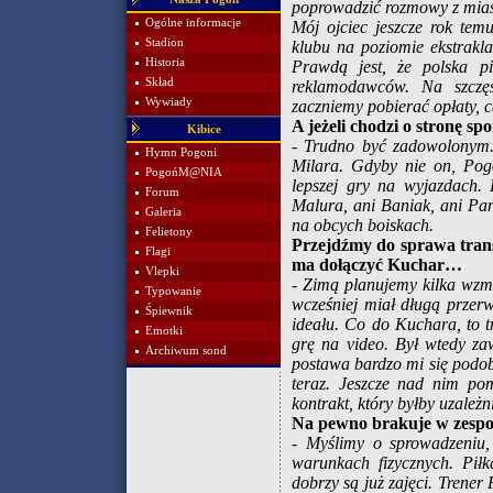
poprowadzić rozmowy z mia
Ogólne informacje
Mój ojciec jeszcze rok tem
Stadion
klubu na poziomie ekstrakl
Historia
Prawdą jest, że polska p
Skład
reklamodawców. Na szczę
Wywiady
zaczniemy pobierać opłaty, c
A jeżeli chodzi o stronę sp
Kibice
- Trudno być zadowolonym.
Hymn Pogoni
Milara. Gdyby nie on, Pog
PogońM@NIA
lepszej gry na wyjazdach. 
Forum
Malura, ani Baniak, ani Pa
Galeria
na obcych boiskach.
Felietony
Przejdźmy do sprawa trans
Flagi
ma dołączyć Kuchar…
Vlepki
- Zimą planujemy kilka wzmo
Typowanie
wcześniej miał długą przerwę
Śpiewnik
ideału. Co do Kuchara, to 
Emotki
grę na video. Był wtedy z
Archiwum sond
postawa bardzo mi się podoba
teraz. Jeszcze nad nim p
kontrakt, który byłby uzależn
Na pewno brakuje w zesp
- Myślimy o sprowadzeniu,
warunkach fizycznych. Pił
dobrzy są już zajęci. Trene