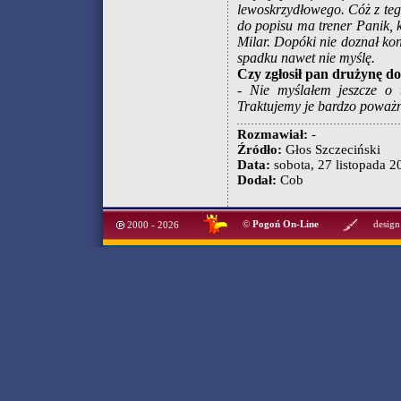
lewoskrzydłowego. Cóż z tego
do popisu ma trener Panik,
Milar. Dopóki nie doznał kon
spadku nawet nie myślę.
Czy zgłosił pan drużynę d
- Nie myślałem jeszcze o
Traktujemy je bardzo poważn
Rozmawiał:
-
Źródło:
Głos Szczeciński
Data:
sobota, 27 listopada 20
Dodał:
Cob
©
Pogoń On-Line
design
2000 - 2026