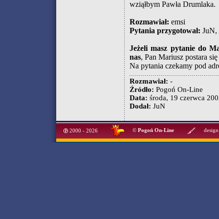
wziąłbym Pawła Drumlaka.
Rozmawiał:
emsi
Pytania przygotował:
JuN, 
Jeżeli masz pytanie do M
nas
, Pan Mariusz postara si
Na pytania czekamy pod ad
Rozmawiał:
-
Źródło:
Pogoń On-Line
Data:
środa, 19 czerwca 2002
Dodał:
JuN
©
Pogoń On-Line
design
2000 - 2026