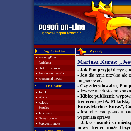
Wywiady
Pogoń On-Line
Strona główna
Mariusz Kuras: „Jes
Redakcja
Historia serwisu
- Jak Pan przyjął decyzję o
Archiwum newsów
- Jest dla mnie przykra ale 
Przeszukaj newsy
mi pracować.
- Czy zdecydował się Pan p
Liga Polska
- Jeszcze nie dostałem konkr
Tabela
- Kibice publicznie wypow
Wyniki
trenerem jest A. Mikulski,
Relacje
Kuras Mariusz Kuras”, Co
Strzelcy
- Jest mi z tego powodu bar
Terminarz
wspaniała sprawa.
Następny mecz
- Jakie stosunki są mie
Poprzedni mecz
nowy trener może liczy
Nasza Pogoń