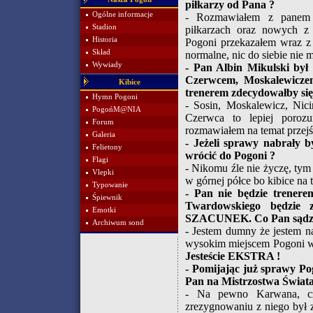
piłkarzy od Pana ?
Ogólne informacje
- Rozmawiałem z panem 
Stadion
piłkarzach oraz nowych z
Historia
Pogoni przekazałem wraz z 
Skład
normalne, nic do siebie nie 
Wywiady
- Pan Albin Mikulski był
Czerwcem, Moskalewiczem
Kibice
trenerem zdecydowałby się
Hymn Pogoni
- Sosin, Moskalewicz, Nici
PogońM@NIA
Czerwca to lepiej poroz
Forum
rozmawiałem na temat przejśc
Galeria
- Jeżeli sprawy nabrały 
Felietony
wrócić do Pogoni ?
Flagi
- Nikomu źle nie życzę, tym
Vlepki
w górnej półce bo kibice na 
Typowanie
- Pan nie będzie trenere
Śpiewnik
Twardowskiego będzie 
Emotki
SZACUNEK. Co Pan sądzi o
Archiwum sond
- Jestem dumny że jestem na
wysokim miejscem Pogoni w li
Jesteście EKSTRA !
- Pomijając już sprawy Po
Pan na Mistrzostwa Świata
- Na pewno Karwana, c
zrezygnowaniu z niego był 