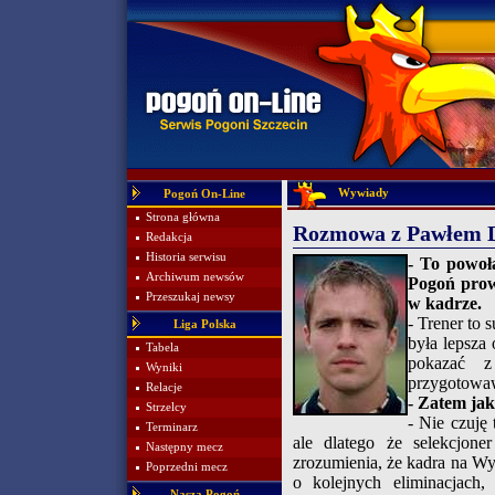
Wywiady
Pogoń On-Line
Strona główna
Rozmowa z Pawłem 
Redakcja
Historia serwisu
- To powoł
Archiwum newsów
Pogoń prowa
Przeszukaj newsy
w kadrze.
- Trener to
Liga Polska
była lepsza 
Tabela
pokazać z
Wyniki
przygotowaw
Relacje
- Zatem jak
Strzelcy
- Nie czuję
Terminarz
ale dlatego że selekcjon
Następny mecz
zrozumienia, że kadra na Wy
Poprzedni mecz
o kolejnych eliminacjach
Nasza Pogoń