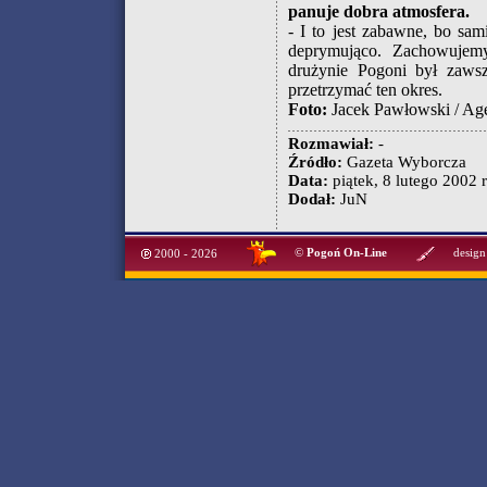
panuje dobra atmosfera.
- I to jest zabawne, bo sa
deprymująco. Zachowujem
drużynie Pogoni był zawsz
przetrzymać ten okres.
Foto:
Jacek Pawłowski / Ag
Rozmawiał:
-
Źródło:
Gazeta Wyborcza
Data:
piątek, 8 lutego 2002 r
Dodał:
JuN
©
Pogoń On-Line
design
2000 - 2026