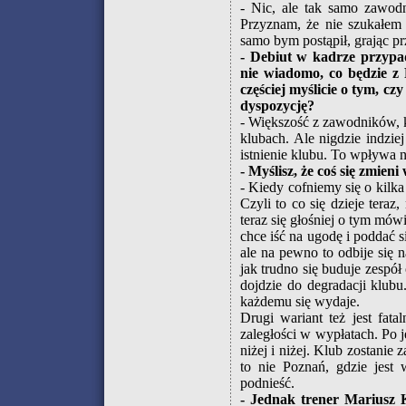
- Nic, ale tak samo zawodn
Przyznam, że nie szukałem 
samo bym postąpił, grając p
- Debiut w kadrze przypa
nie wiadomo, co będzie z
częściej myślicie o tym, c
dyspozycję?
- Większość z zawodników, 
klubach. Ale nigdzie indzie
istnienie klubu. To wpływa 
- Myślisz, że coś się zmien
- Kiedy cofniemy się o kilka 
Czyli to co się dzieje teraz
teraz się głośniej o tym mów
chce iść na ugodę i poddać 
ale na pewno to odbije się 
jak trudno się buduje zespół
dojdzie do degradacji klubu
każdemu się wydaje.
Drugi wariant też jest fa
zaległości w wypłatach. Po 
niżej i niżej. Klub zostani
to nie Poznań, gdzie jest 
podnieść.
- Jednak trener Mariusz K