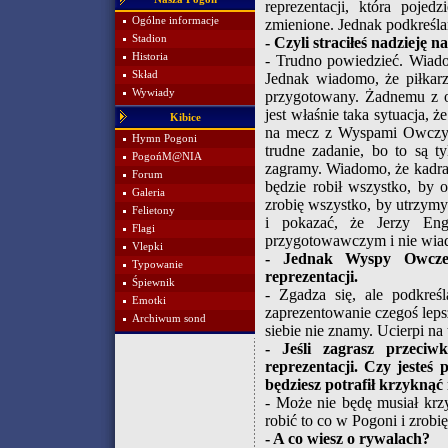
reprezentacji, która pojed
Ogólne informacje
zmienione. Jednak podkreśla
Stadion
- Czyli straciłeś nadzieję 
Historia
- Trudno powiedzieć. Wiado
Skład
Jednak wiadomo, że piłkarz
Wywiady
przygotowany. Żadnemu z ob
jest właśnie taka sytuacja, 
Kibice
na mecz z Wyspami Owczymi
Hymn Pogoni
trudne zadanie, bo to są t
PogońM@NIA
zagramy. Wiadomo, że kadra 
Forum
będzie robił wszystko, by 
Galeria
zrobię wszystko, by utrzym
Felietony
i pokazać, że Jerzy En
Flagi
przygotowawczym i nie wiado
Vlepki
- Jednak Wyspy Owcze t
Typowanie
reprezentacji.
Śpiewnik
- Zgadza się, ale podkreś
Emotki
zaprezentowanie czegoś leps
Archiwum sond
siebie nie znamy. Ucierpi na 
- Jeśli zagrasz przeci
reprezentacji. Czy jesteś
będziesz potrafił krzykną
- Może nie będę musiał krzyc
robić to co w Pogoni i zrobi
- A co wiesz o rywalach?