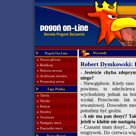
Wywiady
Pogoń On-Line
Strona główna
Robert Dymkowski: P
Redakcja
Historia serwisu
- Jesteście chyba zdepry
Archiwum newsów
niego?
Przeszukaj newsy
- Niewątpliwie. Kiedy rano p
powinno, to odechciewa
Liga Polska
wychodzimy jednak na bois
Tabela
wysłał. Przeciwnie. Jak 
Wyniki
rewanżowej. Dowodem mecz 
Relacje
potrafimy być groźni.
Strzelcy
- A nie ma pan dosyć? Tak
Terminarz
jeżeli w klubie nie nastąpi
Następny mecz
- Czasami mam dosyć... Pók
Poprzedni mecz
rozgrywek. Do czerwca wiąż
Nasza Pogoń