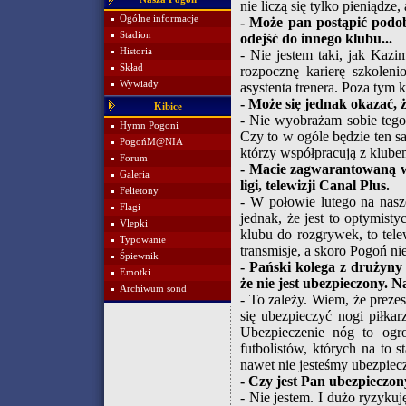
nie liczą się tylko pieniądze,
Ogólne informacje
- Może pan postąpić podo
Stadion
odejść do innego klubu...
Historia
- Nie jestem taki, jak Kaz
Skład
rozpocznę karierę szkolen
Wywiady
asystenta trenera. Poza tym k
- Może się jednak okazać, 
Kibice
- Nie wyobrażam sobie tego.
Hymn Pogoni
Czy to w ogóle będzie ten 
PogońM@NIA
którzy współpracują z klube
Forum
- Macie zagwarantowaną wy
Galeria
ligi, telewizji Canal Plus.
Felietony
- W połowie lutego na nasze
Flagi
jednak, że jest to optymist
Vlepki
klubu do rozgrywek, to tele
Typowanie
transmisje, a skoro Pogoń nie 
Śpiewnik
- Pański kolega z drużyny
Emotki
że nie jest ubezpieczony.
Archiwum sond
- To zależy. Wiem, że preze
się ubezpieczyć nogi piłkar
Ubezpieczenie nóg to ogro
futbolistów, których na to
nawet nie jesteśmy ubezpiec
- Czy jest Pan ubezpieczo
- Nie jestem. I dużo ryzyku