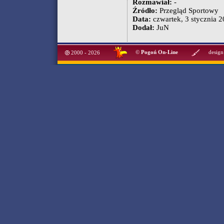
Rozmawiał:
-
Źródło:
Przegląd Sportowy
Data:
czwartek, 3 stycznia 2
Dodał:
JuN
©
Pogoń On-Line
design
2000 - 2026