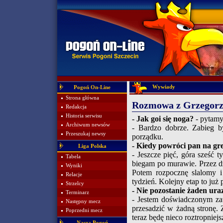
Wywiady
Pogoń On-Line
Strona główna
Rozmowa z Grzegorz
Redakcja
Historia serwisu
- Jak goi się noga?
- pytamy
Archiwum newsów
- Bardzo dobrze. Zabieg b
Przeszukaj newsy
porządku.
- Kiedy powróci pan na gr
Liga Polska
- Jeszcze pięć, góra sześć 
Tabela
biegam po murawie. Przez d
Wyniki
Potem rozpocznę slalomy i 
Relacje
tydzień. Kolejny etap to już 
Strzelcy
- Nie pozostanie żaden ura
Terminarz
- Jestem doświadczonym zaw
Następny mecz
przesadzić w żadną stronę.
Poprzedni mecz
teraz będę nieco roztropniejs
Nasza Pogoń