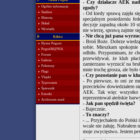
- Czy działacze AEK nada
Ogólne informacje
zgody?
Stadion
- Od kiedy sprawą zajęła się
Historia
specjalnym posiedzeniu fed
Skład
decyzje zapadną około 10 st
Wywiady
nie wierzę, sprawą zajmie s
- Nie chcą już pana wyrzuc
Kibice
- Broń Boże. Dobrze wiedzą, 
Hymn Pogoni
sobie. Mieszkam spokojnie
PogońM@NIA
odbiło. Przypominam, że chc
Forum
przewidywał, że klub płac
Galeria
zamierzano wyrzucić na bruk
Felietony
mnie trochę grosza, ale było
Flagi
- Czy pozostanie pan w kl
Vlepki
- Po pierwsze, to oni ze m
Typowanie
przecieków dowiedziałem się
Śpiewnik
AEK. Tak więc wszystko p
Emotki
reprezentował ateńskie barw
Archiwum sond
- Jak pan spędził święta?
- Bajecznie.
- To znaczy?
- ... Przyjechałem do Polski 
wcale nie żałuję. Nabrałem 
moje zwycięstwo. Jestem pew