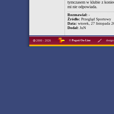
tymczasem w klubie z konie
mi nie odpowiada.
Rozmawiał:
-
Źródło:
Przegląd Sportowy
Data:
wtorek, 27 listopada 2
Dodał:
JuN
©
Pogoń On-Line
design
2000 - 2026