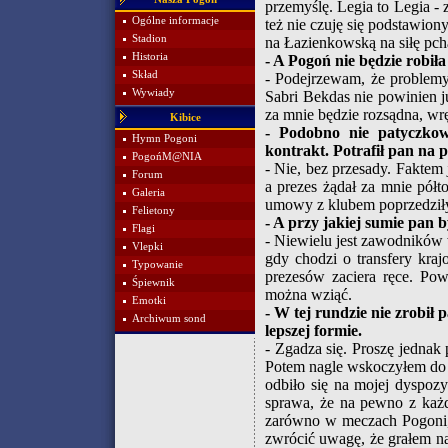
przemyślę. Legia to Legia - z
Ogólne informacje
też nie czuję się podstawion
Stadion
na Łazienkowską na siłę pch
Historia
- A Pogoń nie będzie robi
Skład
- Podejrzewam, że problemy 
Wywiady
Sabri Bekdas nie powinien j
za mnie będzie rozsądna, wrę
Kibice
- Podobno nie patyczko
Hymn Pogoni
kontrakt. Potrafił pan na 
PogońM@NIA
- Nie, bez przesady. Faktem 
Forum
a prezes żądał za mnie półt
Galeria
umowy z klubem poprzedziły.
Felietony
- A przy jakiej sumie pan b
Flagi
- Niewielu jest zawodników w
Vlepki
gdy chodzi o transfery kraj
Typowanie
prezesów zaciera ręce. Pow
Śpiewnik
można wziąć.
Emotki
- W tej rundzie nie zrobił
Archiwum sond
lepszej formie.
- Zgadza się. Proszę jednak 
Potem nagle wskoczyłem do 
odbiło się na mojej dyspoz
sprawa, że na pewno z każ
zarówno w meczach Pogoni, 
zwrócić uwagę, że grałem na