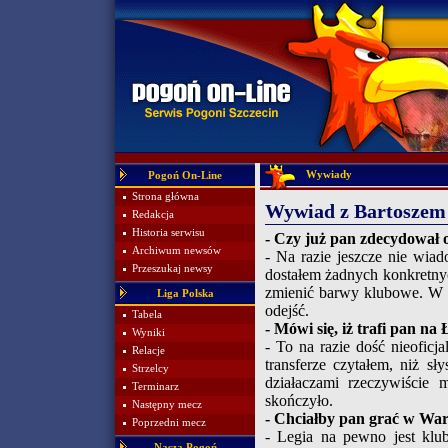
Wywiady
Pogoń On-Line
Strona główna
Wywiad z Bartoszem
Redakcja
Historia serwisu
- Czy już pan zdecydował o
Archiwum newsów
- Na razie jeszcze nie wiad
Przeszukaj newsy
dostałem żadnych konkretnyc
zmienić barwy klubowe. W P
Liga Polska
odejść.
Tabela
- Mówi się, iż trafi pan n
Wyniki
- To na razie dość nieoficj
Relacje
transferze czytałem, niż s
Strzelcy
działaczami rzeczywiście 
Terminarz
skończyło.
Następny mecz
- Chciałby pan grać w Wa
Poprzedni mecz
- Legia na pewno jest klub
Nasza Pogoń