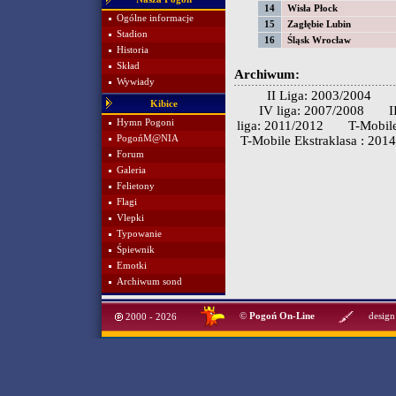
14
Wisła Płock
Ogólne informacje
15
Zagłębie Lubin
Stadion
16
Śląsk Wrocław
Historia
Skład
Archiwum:
Wywiady
II Liga: 2003/2004
Kibice
IV liga: 2007/2008
I
Hymn Pogoni
liga: 2011/2012
T-Mobile
PogońM@NIA
T-Mobile Ekstraklasa : 201
Forum
Galeria
Felietony
Flagi
Vlepki
Typowanie
Śpiewnik
Emotki
Archiwum sond
©
Pogoń On-Line
design
2000 - 2026