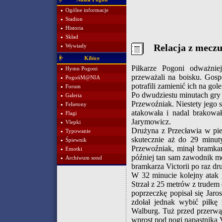
Ogólne informacje
Stadion
Historia
Skład
Relacja z mecz
Wywiady
Kibice
Piłkarze Pogoni odważnie
Hymn Pogoni
przeważali na boisku. Gosp
PogońM@NIA
potrafili zamienić ich na gole
Forum
Po dwudziestu minutach gry 
Galeria
Przewoźniak. Niestety jego s
Felietony
atakowała i nadal brakował
Flagi
Jarymowicz.
Vlepki
Drużyna z Przecławia w pier
Typowanie
skutecznie aż do 29 minut
Śpiewnik
Przewoźniak, minął bramkar
Emotki
później tan sam zawodnik m
Archiwum sond
bramkarza Victorii po raz d
W 32 minucie kolejny atak 
Strzał z 25 metrów z trude
poprzeczkę popisał się Jar
zdołał jednak wybić piłkę
Walburg. Tuż przed przerwą
wprost pod nogi napastnika Vi