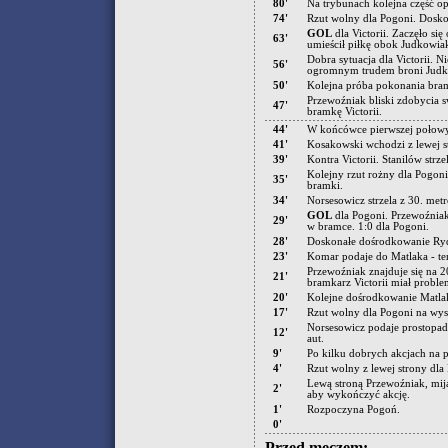
80'
Na trybunach kolejna część o
74'
Rzut wolny dla Pogoni. Doskon
GOL
dla Victorii. Zaczęło si
63'
umieścił piłkę obok Judkowia
Dobra sytuacja dla Victorii. N
56'
ogromnym trudem broni Judk
50'
Kolejna próba pokonania bram
Przewoźniak bliski zdobycia s
47'
bramkę Victorii.
44'
W końcówce pierwszej połowy 
41'
Kosakowski wchodzi z lewej st
39'
Kontra Victorii. Stanilów str
Kolejny rzut rożny dla Pogon
35'
bramki.
34'
Norsesowicz strzela z 30. met
GOL
dla Pogoni. Przewoźniak
29'
w bramce. 1:0 dla Pogoni.
28'
Doskonałe dośrodkowanie Rydza
23'
Komar podaje do Matlaka - te
Przewoźniak znajduje się na 
21'
bramkarz Victorii miał proble
20'
Kolejne dośrodkowanie Matlak
17'
Rzut wolny dla Pogoni na wys
Norsesowicz podaje prostopadl
12'
aut.
9'
Po kilku dobrych akcjach na po
4'
Rzut wolny z lewej strony dl
Lewą stroną Przewoźniak, mij
2'
aby wykończyć akcję.
1'
Rozpoczyna Pogoń.
0'
Przed meczem: