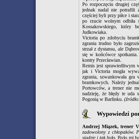
Po rozpoczęciu drugiej cz
jednak nadal nie potrafili
częściej byli przy piłce i st
po rzucie wolnym odbiła s
Kossakowskiego, który b
Judkowiaka.
Victoria po zdobyciu bramk
zgrania trudno było zagro
strzał z dystansu, ale Dąbr
się w końcówce spotkania. 
kontry Przecławian.
Remis jest sprawiedliwym 
jak i Victoria mogła wyw
zgrania, szwankowała gra 
bramkowych. Należy jedna
Portowców, a trener nie m
nadzieję, że błędy te uda
Pogonią w Barlinku.
(źródło
Wypowiedzi po
Andrzej Miązek, trener Vi
zadowolony z chłopaków. P
siądzie i tak było.
Było mi ba