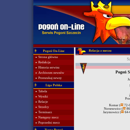
Relacja z meczu
Pogoń On-Line
Strona główna
S
Redakcja
Historia serwisu
Pogoń S
Archiwum newsów
Przeszukaj newsy
J
Liga Polska
Tabela
Wyniki
Prz
Relacje
Komar (
72-O
Strzelcy
Norsesowicz (
86
Terminarz
Jarymowicz (
64-C
Następny mecz
Poprzedni mecz
Nasza Pogoń