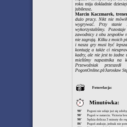
roku mija dokładnie dziesię
jubileusz.
Marcin Kaczmarek, trene
dużo pracy. Nikt nie mówił
wygrywać. Przy stanie 1
wykorzystaliśmy. Pozostaje
zawodnicy z obu zespołów ni
nie zagrają. Kilku z moich p
i nasza gry musi być lepsza
kontuzję a także ci nieupra
kadry, ale nie jest to żadn
mieliśmy napastnika na 
Przewoźniak przeszed
PogonOnline.pl/Jarosław Stę
Fotorelacja:
Minutówka:
90'
Pogoni nie udaje już się zdo
90'
Pogoń w natarciu. Victoria bro
90'
Sędzia dolicza 3 minuty do r
86'
Pogoń atakuje, jednak nie potr