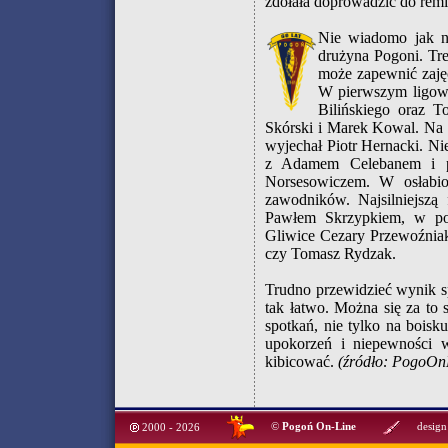
zdołała doprowadzić do remi
Nie wiadomo jak n
drużyna Pogoni. Tr
może zapewnić zajęc
W pierwszym ligow
Bilińskiego oraz T
Skórski i Marek Kowal. Na 
wyjechał Piotr Hernacki. Ni
z Adamem Celebanem i p
Norsesowiczem. W osłabio
zawodników. Najsilniejszą
Pawłem Skrzypkiem, w po
Gliwice Cezary Przewoźniak 
czy Tomasz Rydzak.
Trudno przewidzieć wynik s
tak łatwo. Można się za to
spotkań, nie tylko na boisk
upokorzeń i niepewności 
kibicować.
(źródło: PogoOnL
©
Pogoń On-Line
design
2000 - 2026