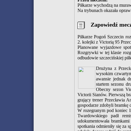
Piłkarze wychodzą na mura
Na trybunach okazała opraw
Zapowiedź mec
Piłkarze Pogoń Szczecin ro
2. kolejki z Victorią 95 Prze
Planowane wyjazdowe spotk
Rozgrywki w tej klasie ro
odbudowie szczecińskiej pił
Drużyna z Przecł
wysokim czwartym 
awansie jednak d
startem sezonu dr
Obecny sezon Vic
Victorii Sianów. Pierwszą b
grający trener Przecławia 
gospodarze zdobyli bramkę d
W rozegranym pod koniec lip
Twardowskiego padł rem
udokumentowała bramkami Ł
spotkania odmieniły się za 