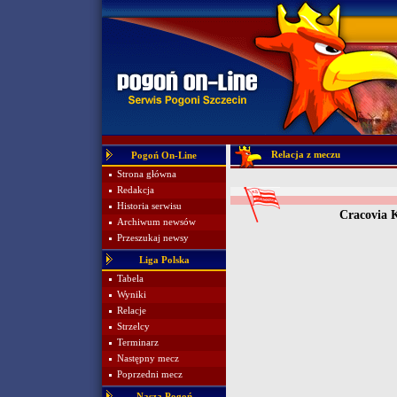
Relacja z meczu
Pogoń On-Line
Strona główna
Redakcja
Historia serwisu
Cracovia 
Archiwum newsów
Przeszukaj newsy
Liga Polska
Tabela
Wyniki
Relacje
Strzelcy
Terminarz
Następny mecz
Poprzedni mecz
Nasza Pogoń