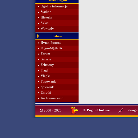
Ogólne informacje
Stadion
Historia
Skład
Wywiady
Kibice
Hymn Pogoni
PogońM@NIA
Forum
Galeria
Felietony
Flagi
Vlepki
Typowanie
Śpiewnik
Emotki
Archiwum sond
©
Pogoń On-Line
design
2000 - 2026