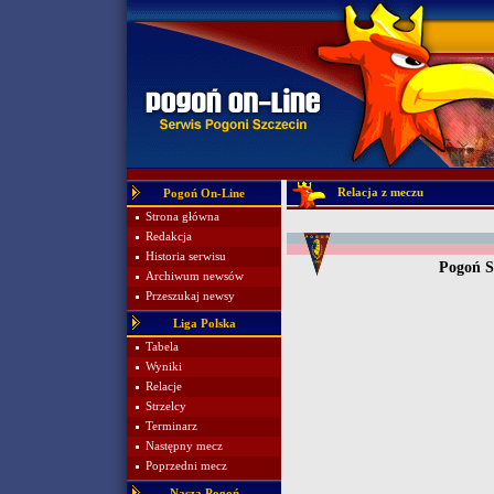
Relacja z meczu
Pogoń On-Line
Strona główna
Redakcja
Historia serwisu
Pogoń S
Archiwum newsów
Przeszukaj newsy
Liga Polska
Tabela
Wyniki
Relacje
Strzelcy
Terminarz
Następny mecz
Poprzedni mecz
Nasza Pogoń