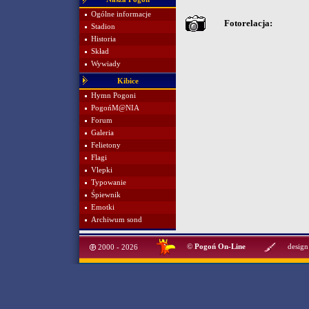
Ogólne informacje
Fotorelacja:
Stadion
Historia
Skład
Wywiady
Kibice
Hymn Pogoni
PogońM@NIA
Forum
Galeria
Felietony
Flagi
Vlepki
Typowanie
Śpiewnik
Emotki
Archiwum sond
©
Pogoń On-Line
design
2000 - 2026